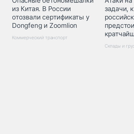
Опасные бетономешалки
Атаки на
из Китая. В России
задачи, 
отозвали сертификаты у
российск
Dongfeng и Zoomlion
предстои
кратчайш
Коммерческий транспорт
Склады и гр