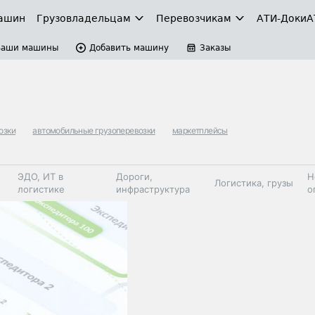
ашин
Грузовладельцам
Перевозчикам
АТИ-Доки
А
Ваши машины
Добавить машину
Заказы
озки
автомобильные грузоперевозки
маркетплейсы
ЭДО, ИТ в
Дороги,
Н
Логистика, грузы
логистике
инфраструктура
о
Коммерческий
Автосервис,
Топливо,
Спецтехника
транспорт
запчасти, шины
автохим