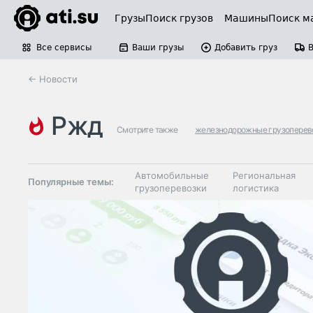
Грузы
Поиск грузов
Машины
Поиск м
Все сервисы
Ваши грузы
Добавить груз
← Новости
ржд
Смотрите также
железнодорожные грузоперев
Автомобильные
Региональная
Популярные темы:
грузоперевозки
логистика
Склады и
Таможня и ВЭД
грузовые
терминалы