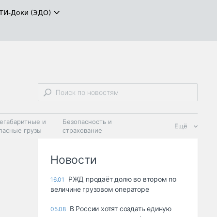
ТИ-Доки (ЭДО)
егабаритные и
Безопасность и
Ещё
пасные грузы
страхование
 масла и
Дзен
ия
Новости
РЖД продаёт долю во втором по
16.01
величине грузовом операторе
В России хотят создать единую
05.08