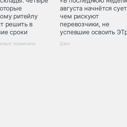
 склады: четыре
«В последнюю недел
которые
августа начнётся сует
ому ритейлу
чем рискуют
т решить в
перевозчики, не
ие сроки
успевшие освоить ЭТ
узовые терминалы
Дзен