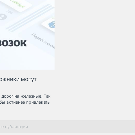
рожники могут
 дорог на железные. Так
обы активнее привлекать
се публикации