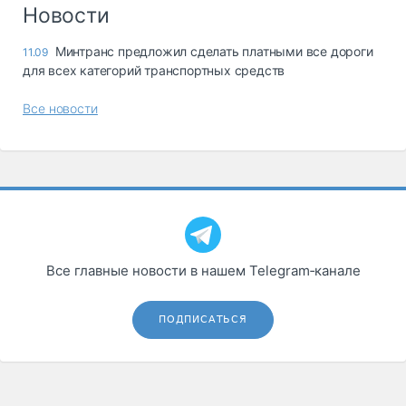
Логистика, грузы
Новости
Негабаритные и
Минтранс предложил сделать платными все дороги
11.09
опасные грузы
для всех категорий транспортных средств
Безопасность и
страхование
Все новости
Таможня и ВЭД
Склады и
грузовые
терминалы
Коммерческий
транспорт
Все главные новости в нашем Telegram‑канале
Спецтехника
Автосервис,
ПОДПИСАТЬСЯ
запчасти, шины
Топливо, масла и
Дзен
автохимия