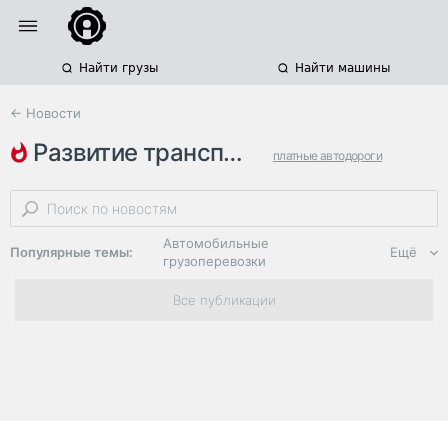
Найти грузы
Найти машины
← Новости
развитие транспортной системы
платные автодороги
транспортная инфраструктура
минтранс
Автомобильные
Популярные темы:
Ещё
грузоперевозки
Региональная
Все публикации
логистика
ЭДО, ИТ в
логистике
Дороги,
инфраструктура