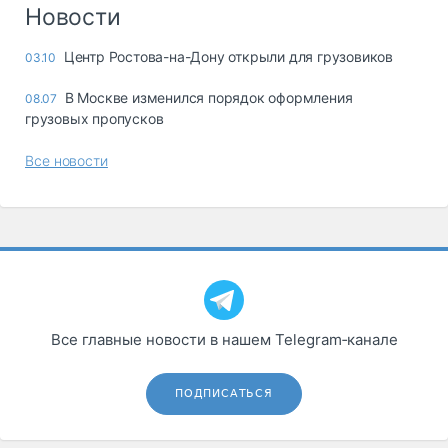
Логистика, грузы
Новости
Негабаритные и
Центр Ростова-на-Дону открыли для грузовиков
03.10
опасные грузы
Безопасность и
В Москве изменился порядок оформления
08.07
страхование
грузовых пропусков
Таможня и ВЭД
Все новости
Склады и
грузовые
терминалы
Коммерческий
транспорт
Спецтехника
Все главные новости в нашем Telegram‑канале
Автосервис,
запчасти, шины
Топливо, масла и
ПОДПИСАТЬСЯ
Дзен
автохимия