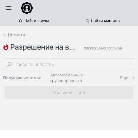
Найти грузы
Найти машины
← Новости
разрешение на въезд
электронные пропуска
транспортные накладные
мкад
Автомобильные
Популярные темы:
Ещё
грузоперевозки
Региональная
Все публикации
логистика
ЭДО, ИТ в
логистике
Дороги,
инфраструктура