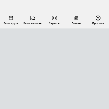
Ваши грузы
Ваши машины
Сервисы
Заказы
Профиль
АВТОМАТИЗАЦИЯ ПЕРЕВОЗОК
Площадки
Заказы
Торги
Тендеры
АТИ-Доки
GPS-мониторинг
АТИ Мессенджер
Цепочки грузов
API ATI.SU
ПОЛЕЗНОЕ
Расчет расстояний
БЕЗОПАСНОСТЬ
Академия ATI.SU
ATI.SU о безопасности
Звезды ATI.SU на вашем сайте
КОНТАКТЫ И ТАРИФЫ
Памятка по проверке контрагентов
Индекс ATI.SU FTL РФ