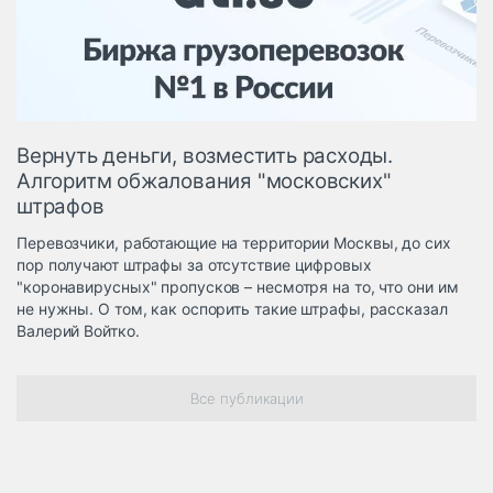
Логистика, грузы
Негабаритные и
опасные грузы
Безопасность и
страхование
Вернуть деньги, возместить расходы.
Таможня и ВЭД
Алгоритм обжалования "московских"
штрафов
Склады и
грузовые
Перевозчики, работающие на территории Москвы, до сих
терминалы
пор получают штрафы за отсутствие цифровых
Коммерческий
"коронавирусных" пропусков – несмотря на то, что они им
транспорт
не нужны. О том, как оспорить такие штрафы, рассказал
Валерий Войтко.
Спецтехника
Автосервис,
Все публикации
запчасти, шины
Топливо, масла и
Дзен
автохимия