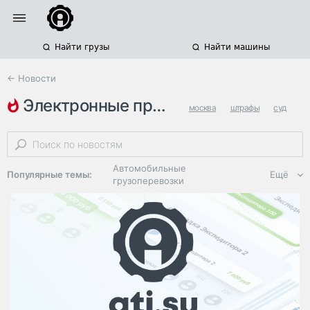
Найти грузы
Найти машины
← Новости
электронные пропуска
москва
штрафы
суд
Автомобильные
Популярные темы:
Ещё
грузоперевозки
Региональная
логистика
ЭДО, ИТ в
логистике
Дороги,
инфраструктура