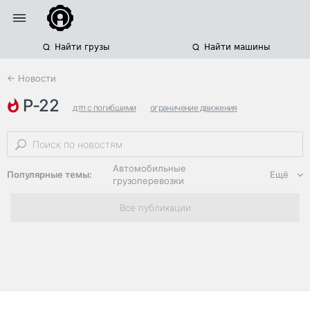
Найти грузы
Найти машины
← Новости
р-22
дтп с погибшими
ограничение движения
волгоградская область
Автомобильные
Популярные темы:
Ещё
грузоперевозки
Региональная
Все публикации
логистика
ЭДО, ИТ в
логистике
Дороги,
инфраструктура