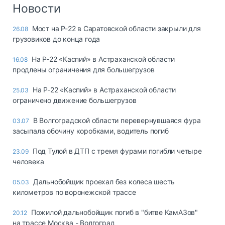
Логистика, грузы
Новости
Негабаритные и
Мост на Р-22 в Саратовской области закрыли для
26.08
опасные грузы
грузовиков до конца года
Безопасность и
страхование
На Р-22 «Каспий» в Астраханской области
16.08
продлены ограничения для большегрузов
Таможня и ВЭД
На Р-22 «Каспий» в Астраханской области
25.03
Склады и
ограничено движение большегрузов
грузовые
терминалы
В Волгоградской области перевернувшаяся фура
03.07
Коммерческий
засыпала обочину коробками, водитель погиб
транспорт
Под Тулой в ДТП с тремя фурами погибли четыре
23.09
Спецтехника
человека
Автосервис,
Дальнобойщик проехал без колеса шесть
05.03
запчасти, шины
километров по воронежской трассе
Топливо, масла и
Дзен
автохимия
Пожилой дальнобойщик погиб в "битве КамАЗов"
20.12
на трассе Москва - Волгоград