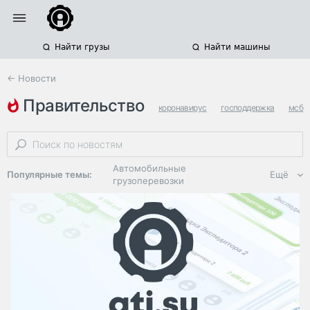
Найти грузы
Найти машины
← Новости
правительство
коронавирус
господдержка
мсб
Автомобильные
Популярные темы:
Ещё
грузоперевозки
Региональная
логистика
ЭДО, ИТ в
логистике
Дороги,
инфраструктура