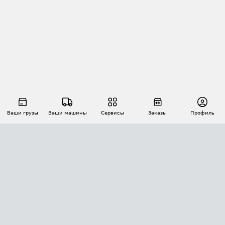
Ваши грузы
Ваши машины
Сервисы
Заказы
Профиль
АВТОМАТИЗАЦИЯ ПЕРЕВОЗОК
Площадки
Заказы
Торги
Тендеры
АТИ-Доки
GPS-мониторинг
АТИ Мессенджер
Цепочки грузов
API ATI.SU