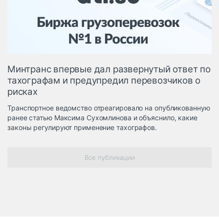
Логистика, грузы
Негабаритные и
опасные грузы
Безопасность и
страхование
Минтранс впервые дал развернутый ответ по
Таможня и ВЭД
тахографам и предупредил перевозчиков о
рисках
Склады и
грузовые
Транспортное ведомство отреагировало на опубликованную
терминалы
ранее статью Максима Сухомлинова и объяснило, какие
Коммерческий
законы регулируют применение тахографов.
транспорт
Спецтехника
Все публикации
Автосервис,
запчасти, шины
Топливо, масла и
Дзен
автохимия