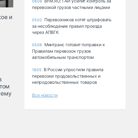
BFM.RU: ГАИ усилит контроль за
08.08
перевозкой грузов частными лицами
кое и
Перевозчиков хотят штрафовать
05.02
за несоблюдение правил проезда
через АПВГК
Минтранс готовит поправки к
05.06
Правилам перевозок грузов
автомобильным транспортом
В России упростили правила
18.05
перевозки продовольственных и
в
непродовольственных товаров
том
чему
Все новости