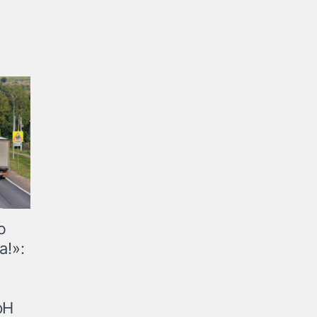
ю
а!»:
рН