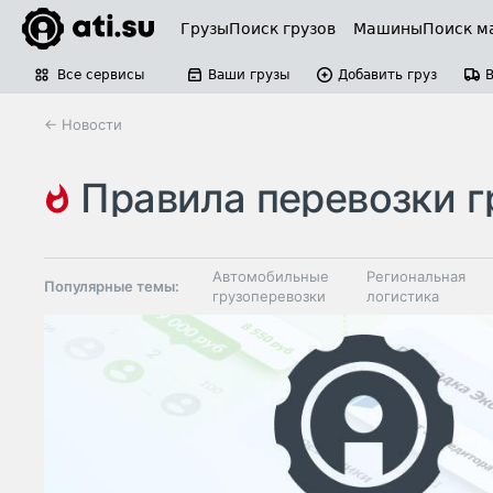
Грузы
Поиск грузов
Машины
Поиск м
Все сервисы
Ваши грузы
Добавить груз
← Новости
правила перевозки гру
весогабаритный контроль
Автомобильные
Региональная
Популярные темы:
грузоперевозки
логистика
Склады и
Таможня и ВЭД
грузовые
терминалы