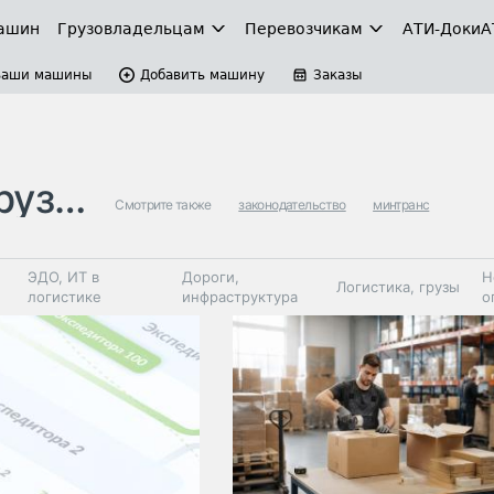
ашин
Грузовладельцам
Перевозчикам
АТИ-Доки
А
Ваши машины
Добавить машину
Заказы
зов
Смотрите также
законодательство
минтранс
ЭДО, ИТ в
Дороги,
Н
Логистика, грузы
логистике
инфраструктура
о
Коммерческий
Автосервис,
Топливо,
Спецтехника
транспорт
запчасти, шины
автохим