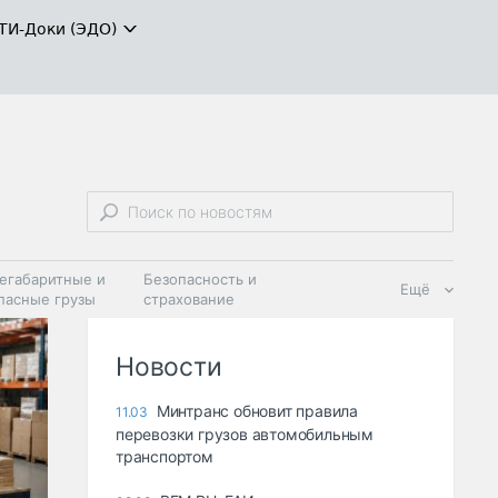
ТИ-Доки (ЭДО)
егабаритные и
Безопасность и
Ещё
пасные грузы
страхование
 масла и
Дзен
ия
Новости
Минтранс обновит правила
11.03
перевозки грузов автомобильным
транспортом