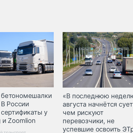
 бетономешалки
«В последнюю недел
 В России
августа начнётся сует
 сертификаты у
чем рискуют
 и Zoomlion
перевозчики, не
успевшие освоить ЭТ
й транспорт