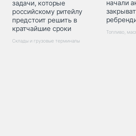
начали а
задачи, которые
закрыват
российскому ритейлу
ребренд
предстоит решить в
кратчайшие сроки
Топливо, мас
Склады и грузовые терминалы