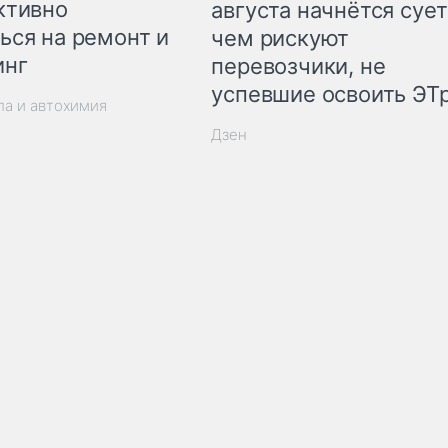
ктивно
августа начнётся сует
ься на ремонт и
чем рискуют
инг
перевозчики, не
успевшие освоить ЭТ
ла и автохимия
Дзен