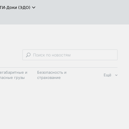
ТИ-Доки (ЭДО)
егабаритные и
Безопасность и
Ещё
пасные грузы
страхование
 масла и
Дзен
ия