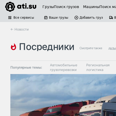
Грузы
Поиск грузов
Машины
Поиск м
Все сервисы
Ваши грузы
Добавить груз
← Новости
посредники
Смотрите также
даль
Автомобильные
Региональная
Популярные темы:
грузоперевозки
логистика
Склады и
Таможня и ВЭД
грузовые
терминалы