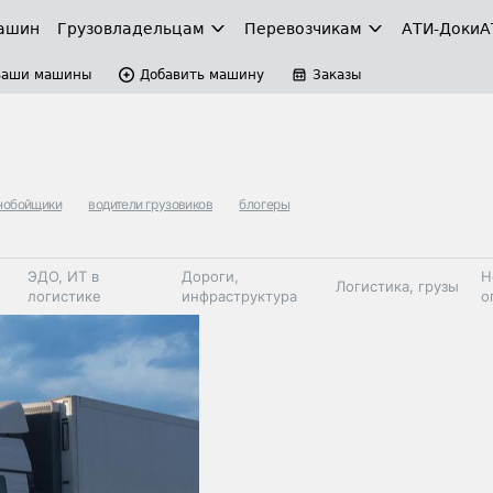
ашин
Грузовладельцам
Перевозчикам
АТИ-Доки
А
Ваши машины
Добавить машину
Заказы
нобойщики
водители грузовиков
блогеры
ЭДО, ИТ в
Дороги,
Н
Логистика, грузы
логистике
инфраструктура
о
Коммерческий
Автосервис,
Топливо,
Спецтехника
транспорт
запчасти, шины
автохим