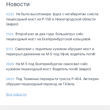
Логистика, грузы
Новости
Негабаритные и
Не было высотомера: фура с негабаритом снесла
02.02
опасные грузы
пешеходный мост на Р-158 в Нижегородской области
Безопасность и
(видео)
страхование
Второй раз за два года: большегруз снёс
21.03
Таможня и ВЭД
пешеходный мост на Екатеринбургской кольцевой
Склады и
Самосвал с поднятым кузовом обрушил мост и
07.12
грузовые
перекрыл движение на М-5 под Уфой, водитель погиб
терминалы
Коммерческий
На М-5 под Екатеринбургом самосвал снёс
29.09
транспорт
кузовом пешеходный мост. Водитель погиб (видео)
Спецтехника
Под Тюменью перекрыта трасса Р-404. Автокран
08.05
обрушил пешеходный переход на ГАЗель
Автосервис,
запчасти, шины
Все новости
Топливо, масла и
Дзен
автохимия