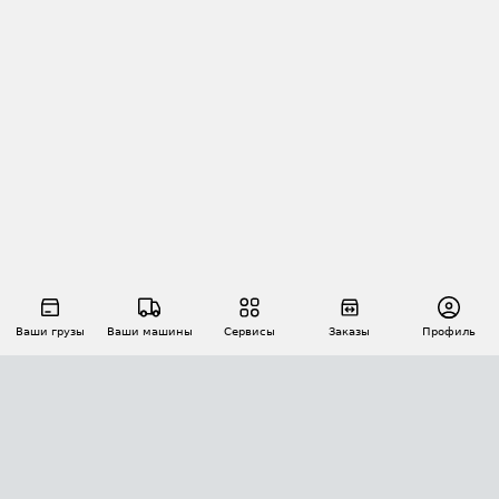
Ваши грузы
Ваши машины
Сервисы
Заказы
Профиль
АВТОМАТИЗАЦИЯ ПЕРЕВОЗОК
Площадки
Заказы
Торги
Тендеры
АТИ-Доки