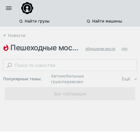
Найти грузы
Найти машины
← Новости
пешеходные мосты
обрушение моста
дтп
поднятый кузов
Автомобильные
Популярные темы:
Ещё
грузоперевозки
Региональная
Все публикации
логистика
ЭДО, ИТ в
логистике
Дороги,
инфраструктура