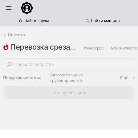
Найти грузы
Найти машины
← Новости
перевозка срезанных цветов
кража груза
мошенничество
москва
Автомобильные
Популярные темы:
Ещё
грузоперевозки
Региональная
Все публикации
логистика
ЭДО, ИТ в
логистике
Дороги,
инфраструктура