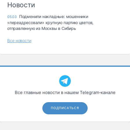
Логистика, грузы
Новости
Негабаритные и
Подменили накладные: мошенники
05.03
опасные грузы
«переадресовали» крупную партию цветов,
Безопасность и
отправленную из Москвы в Сибирь
страхование
Все новости
Таможня и ВЭД
Склады и
грузовые
терминалы
Коммерческий
транспорт
Спецтехника
Все главные новости в нашем Telegram‑канале
Автосервис,
запчасти, шины
ПОДПИСАТЬСЯ
Топливо, масла и
Дзен
автохимия