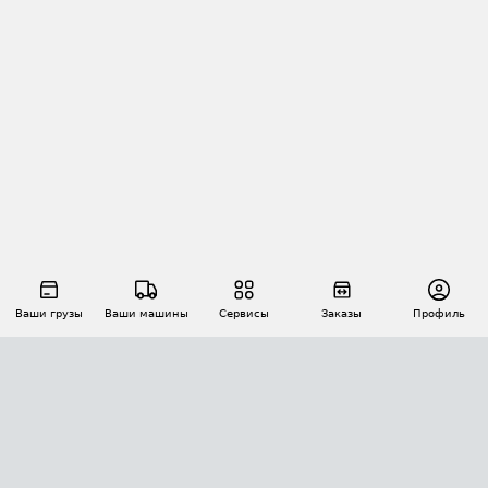
Ваши грузы
Ваши машины
Сервисы
Заказы
Профиль
АВТОМАТИЗАЦИЯ ПЕРЕВОЗОК
Площадки
Заказы
Торги
Тендеры
АТИ-Доки