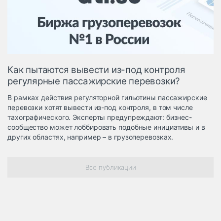
Логистика, грузы
Негабаритные и
опасные грузы
Безопасность и
страхование
Как пытаются вывести из-под контроля
Таможня и ВЭД
регулярные пассажирские перевозки?
Склады и
В рамках действия регуляторной гильотины пассажирские
грузовые
перевозки хотят вывести из-под контроля, в том числе
терминалы
тахографического. Эксперты предупреждают: бизнес-
Коммерческий
сообщество может лоббировать подобные инициативы и в
транспорт
других областях, например – в грузоперевозках.
Спецтехника
Все публикации
Автосервис,
запчасти, шины
Топливо, масла и
Дзен
автохимия