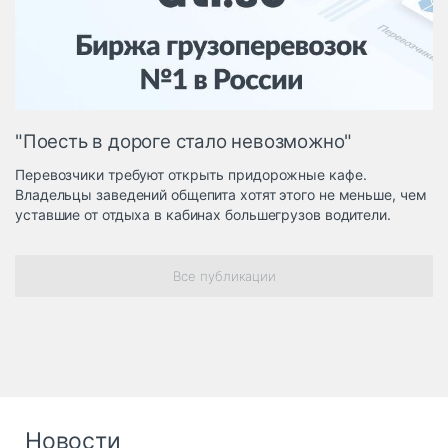
Логистика, грузы
Негабаритные и
опасные грузы
Безопасность и
страхование
"Поесть в дороге стало невозможно"
Таможня и ВЭД
Перевозчики требуют открыть придорожные кафе.
Склады и
Владельцы заведений общепита хотят этого не меньше, чем
грузовые
уставшие от отдыха в кабинах большегрузов водители.
терминалы
Коммерческий
транспорт
Все публикации
Спецтехника
Автосервис,
запчасти, шины
Топливо, масла и
Дзен
автохимия
Новости