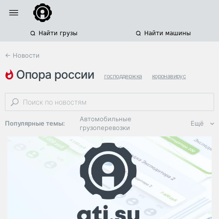
Найти грузы
Найти машины
← Новости
опора россии
господдержка
коронавирус
налогообложение
Автомобильные
Популярные темы:
Ещё
грузоперевозки
Региональная
логистика
ЭДО, ИТ в
логистике
Дороги,
инфраструктура