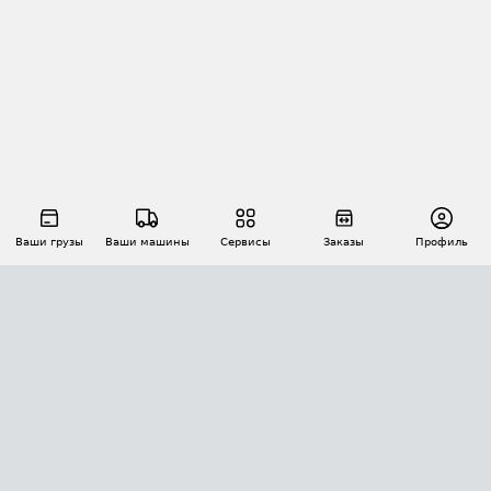
Ваши грузы
Ваши машины
Сервисы
Заказы
Профиль
АВТОМАТИЗАЦИЯ ПЕРЕВОЗОК
Площадки
Заказы
Торги
Тендеры
АТИ-Доки
GPS-мониторинг
АТИ Мессенджер
Цепочки грузов
API ATI.SU