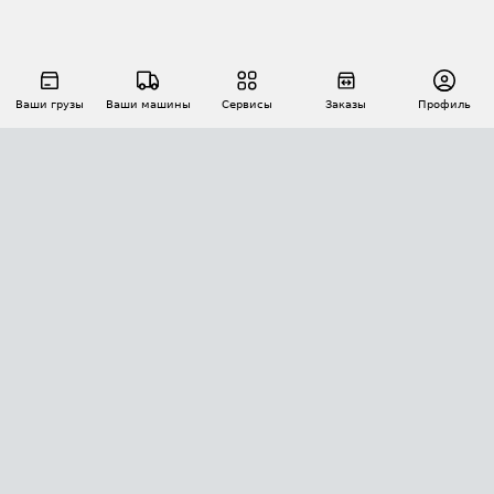
Ваши грузы
Ваши машины
Сервисы
Заказы
Профиль
АВТОМАТИЗАЦИЯ ПЕРЕВОЗОК
Площадки
Заказы
Торги
Тендеры
АТИ-Доки
GPS-мониторинг
АТИ Мессенджер
Цепочки грузов
API ATI.SU
ПОЛЕЗНОЕ
Расчет расстояний
БЕЗОПАСНОСТЬ
Академия ATI.SU
ATI.SU о безопасности
Звезды ATI.SU на вашем сайте
КОНТАКТЫ И ТАРИФЫ
Памятка по проверке контрагентов
Индекс ATI.SU FTL РФ