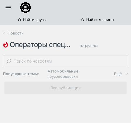
Найти грузы
Найти машины
← Новости
операторы спецтехники
погрузчики
пьянство за рулем
иркутская область
Автомобильные
Популярные темы:
Ещё
грузоперевозки
Региональная
Все публикации
логистика
ЭДО, ИТ в
логистике
Дороги,
инфраструктура