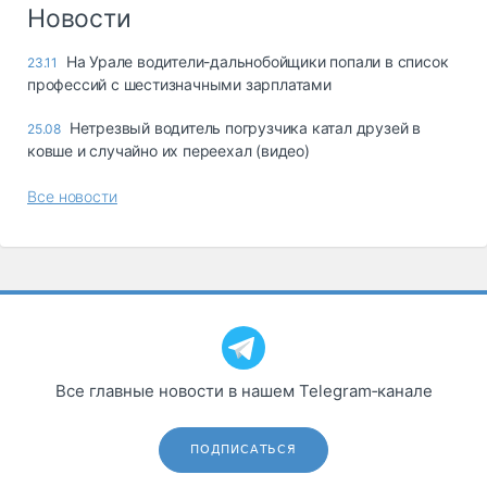
Логистика, грузы
Новости
Негабаритные и
На Урале водители-дальнобойщики попали в список
23.11
опасные грузы
профессий с шестизначными зарплатами
Безопасность и
страхование
Нетрезвый водитель погрузчика катал друзей в
25.08
ковше и случайно их переехал (видео)
Таможня и ВЭД
Все новости
Склады и
грузовые
терминалы
Коммерческий
транспорт
Спецтехника
Автосервис,
Все главные новости в нашем Telegram‑канале
запчасти, шины
Топливо, масла и
Дзен
автохимия
ПОДПИСАТЬСЯ