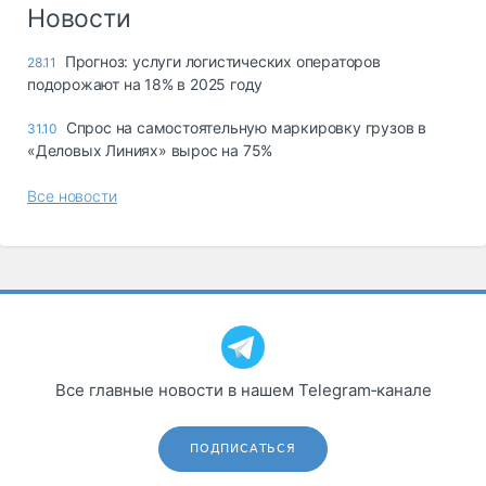
Логистика, грузы
Новости
Негабаритные и
Прогноз: услуги логистических операторов
28.11
опасные грузы
подорожают на 18% в 2025 году
Безопасность и
страхование
Спрос на самостоятельную маркировку грузов в
31.10
«Деловых Линиях» вырос на 75%
Таможня и ВЭД
Все новости
Склады и
грузовые
терминалы
Коммерческий
транспорт
Спецтехника
Автосервис,
Все главные новости в нашем Telegram‑канале
запчасти, шины
Топливо, масла и
Дзен
автохимия
ПОДПИСАТЬСЯ