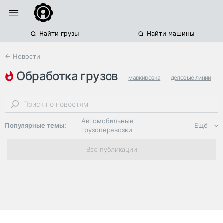
Найти грузы
Найти машины
← Новости
обработка грузов
маркировка
деловые линии
логистические услуги
Автомобильные
Популярные темы:
Ещё
грузоперевозки
Региональная
Все публикации
логистика
ЭДО, ИТ в
логистике
Дороги,
инфраструктура