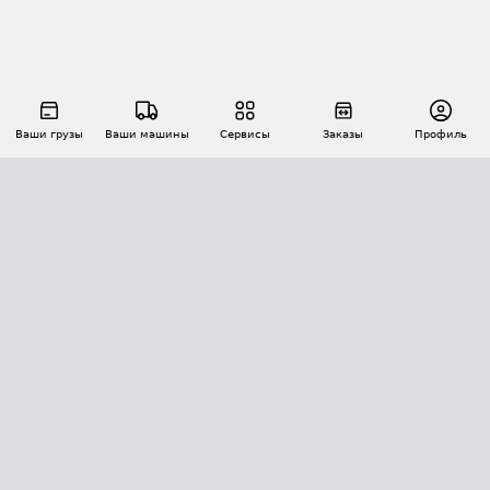
Ваши грузы
Ваши машины
Сервисы
Заказы
Профиль
АВТОМАТИЗАЦИЯ ПЕРЕВОЗОК
Площадки
Заказы
Торги
Тендеры
АТИ-Доки
GPS-мониторинг
АТИ Мессенджер
Цепочки грузов
API ATI.SU
ПОЛЕЗНОЕ
Расчет расстояний
БЕЗОПАСНОСТЬ
Академия ATI.SU
ATI.SU о безопасности
Звезды ATI.SU на вашем сайте