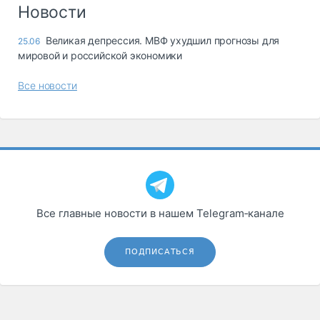
Логистика, грузы
Новости
Негабаритные и
Великая депрессия. МВФ ухудшил прогнозы для
25.06
опасные грузы
мировой и российской экономики
Безопасность и
страхование
Все новости
Таможня и ВЭД
Склады и
грузовые
терминалы
Коммерческий
транспорт
Все главные новости в нашем Telegram‑канале
Спецтехника
Автосервис,
ПОДПИСАТЬСЯ
запчасти, шины
Топливо, масла и
Дзен
автохимия