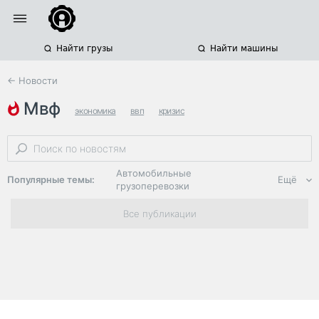
Найти грузы
Найти машины
← Новости
мвф
экономика
ввп
кризис
Автомобильные
Популярные темы:
Ещё
грузоперевозки
Региональная
Все публикации
логистика
ЭДО, ИТ в
логистике
Дороги,
инфраструктура