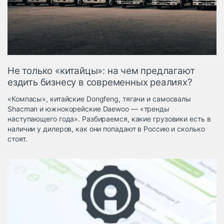
Логистика, грузы
Негабаритные и
опасные грузы
Безопасность и
страхование
Не только «китайцы»: на чем предлагают
Таможня и ВЭД
ездить бизнесу в современных реалиях?
Склады и
«Компасы», китайские Dongfeng, тягачи и самосвалы
грузовые
Shacman и южнокорейские Daewoo — «тренды
терминалы
наступающего года». Разбираемся, какие грузовики есть в
Коммерческий
наличии у дилеров, как они попадают в Россию и сколько
транспорт
стоят.
Спецтехника
Автосервис,
запчасти, шины
Топливо, масла и
Дзен
автохимия