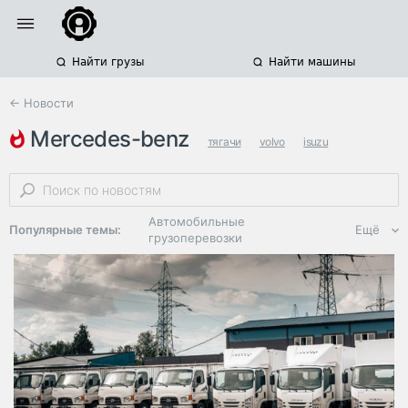
Найти грузы
Найти машины
← Новости
mercedes-benz
тягачи
volvo
isuzu
Автомобильные
Популярные темы:
Ещё
грузоперевозки
Региональная
логистика
ЭДО, ИТ в
логистике
Дороги,
инфраструктура