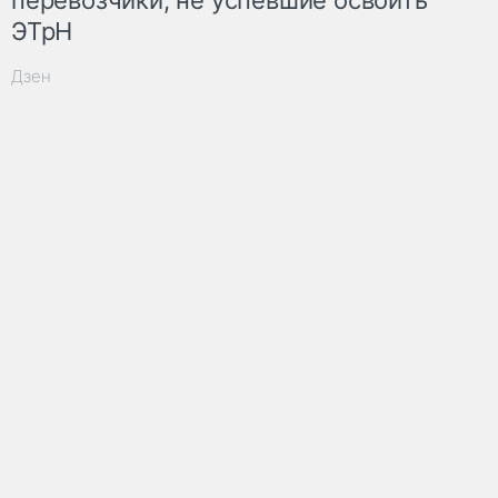
ЭТрН
Дзен