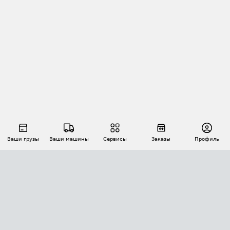
Ваши грузы
Ваши машины
Сервисы
Заказы
Профиль
АВТОМАТИЗАЦИЯ ПЕРЕВОЗОК
Площадки
Заказы
Торги
Тендеры
АТИ-Доки
GPS-мониторинг
АТИ Мессенджер
Цепочки грузов