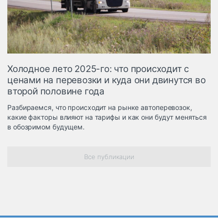
Логистика, грузы
Негабаритные и
опасные грузы
Безопасность и
страхование
Холодное лето 2025-го: что происходит с
Таможня и ВЭД
ценами на перевозки и куда они двинутся во
второй половине года
Склады и
грузовые
Разбираемся, что происходит на рынке автоперевозок,
терминалы
какие факторы влияют на тарифы и как они будут меняться
Коммерческий
в обозримом будущем.
транспорт
Спецтехника
Все публикации
Автосервис,
запчасти, шины
Топливо, масла и
Дзен
автохимия