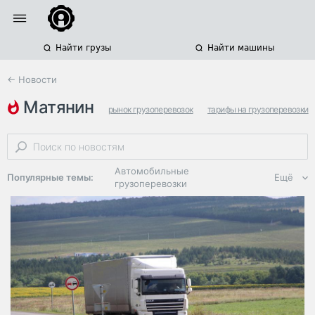
Найти грузы
Найти машины
← Новости
матянин
рынок грузоперевозок
тарифы на грузоперевозки
ключевая ставка
Автомобильные
Популярные темы:
Ещё
грузоперевозки
Региональная
логистика
ЭДО, ИТ в
логистике
Дороги,
инфраструктура