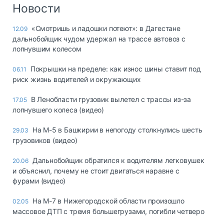
Логистика, грузы
Новости
Негабаритные и
«Смотришь и ладошки потеют»: в Дагестане
12.09
опасные грузы
дальнобойщик чудом удержал на трассе автовоз с
Безопасность и
лопнувшим колесом
страхование
Покрышки на пределе: как износ шины ставит под
06.11
Таможня и ВЭД
риск жизнь водителей и окружающих
Склады и
В Ленобласти грузовик вылетел с трассы из-за
17.05
грузовые
лопнувшего колеса (видео)
терминалы
Коммерческий
На М-5 в Башкирии в непогоду столкнулись шесть
29.03
транспорт
грузовиков (видео)
Спецтехника
Дальнобойщик обратился к водителям легковушек
20.06
и объяснил, почему не стоит двигаться наравне с
Автосервис,
фурами (видео)
запчасти, шины
Топливо, масла и
На М-7 в Нижегородской области произошло
02.05
Дзен
автохимия
массовое ДТП с тремя большегрузами, погибли четверо