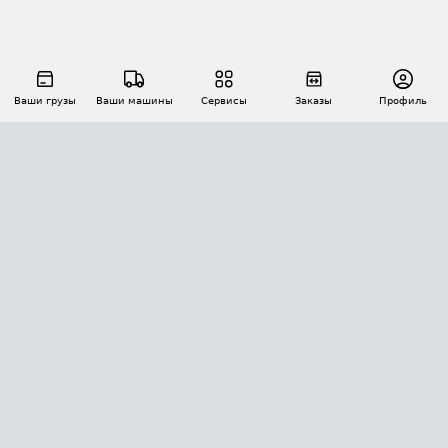
Ваши грузы
Ваши машины
Сервисы
Заказы
Профиль
АВТОМАТИЗАЦИЯ ПЕРЕВОЗОК
Площадки
Заказы
Торги
Тендеры
АТИ-Доки
GPS-мониторинг
АТИ Мессенджер
Цепочки грузов
API ATI.SU
ПОЛЕЗНОЕ
Расчет расстояний
БЕЗОПАСНОСТЬ
Академия ATI.SU
ATI.SU о безопасности
Звезды ATI.SU на вашем сайте
КОНТАКТЫ И ТАРИФЫ
Памятка по проверке контрагентов