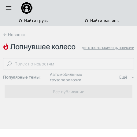
Найти грузы
Найти машины
← Новости
лопнувшее колесо
дтп с несколькими грузовиками
дтп
дтп с погибшими
Автомобильные
Популярные темы:
Ещё
грузоперевозки
Региональная
Все публикации
логистика
ЭДО, ИТ в
логистике
Дороги,
инфраструктура