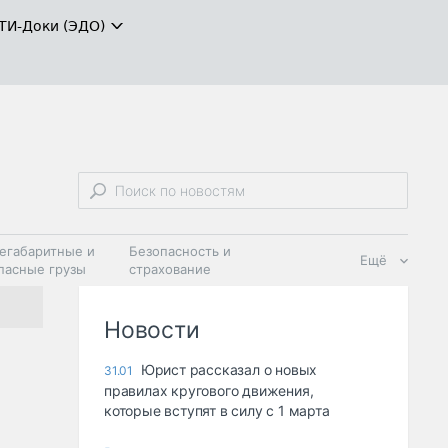
ТИ-Доки (ЭДО)
егабаритные и
Безопасность и
Ещё
пасные грузы
страхование
 масла и
Дзен
ия
Новости
Юрист рассказал о новых
31.01
правилах кругового движения,
которые вступят в силу с 1 марта