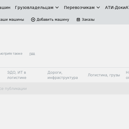
ашин
Грузовладельцам
Перевозчикам
АТИ-Доки
А
Ваши машины
Добавить машину
Заказы
мотрите также
пдд
ЭДО, ИТ в
Дороги,
Н
Логистика, грузы
логистике
инфраструктура
о
Коммерческий
Автосервис,
Топливо,
се публикации
Спецтехника
транспорт
запчасти, шины
автохим