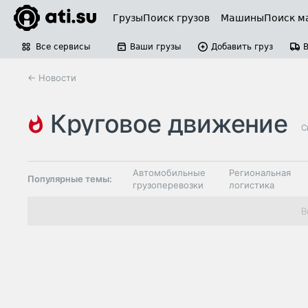
Грузы
Поиск грузов
Машины
Поиск м
Все сервисы
Ваши грузы
Добавить груз
← Новости
круговое движение
С
Автомобильные
Региональная
Популярные темы:
грузоперевозки
логистика
Склады и
В
Таможня и ВЭД
грузовые
терминалы