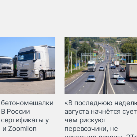
 бетономешалки
«В последнюю недел
 В России
августа начнётся сует
 сертификаты у
чем рискуют
 и Zoomlion
перевозчики, не