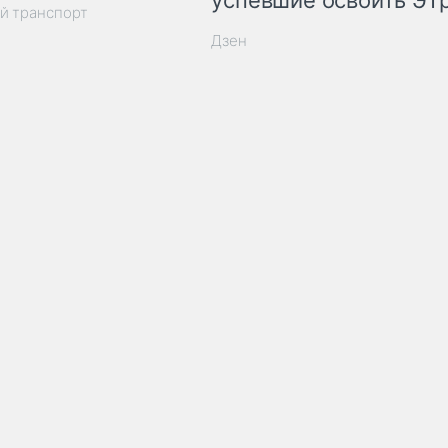
успевшие освоить ЭТ
й транспорт
Дзен