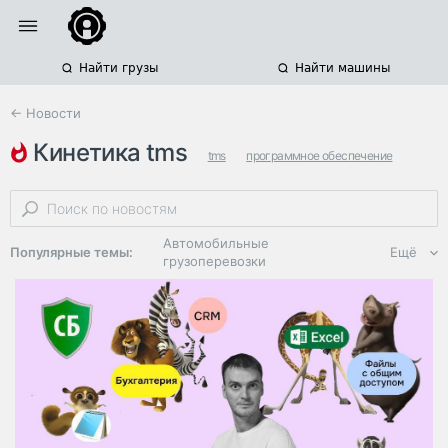
Найти грузы
Найти машины
← Новости
кинетика tms
tms
программное обеспечение
Автомобильные
Популярные темы:
Ещё
грузоперевозки
Региональная
логистика
ЭДО, ИТ в
логистике
Дороги,
инфраструктура