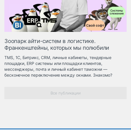
Логистика, грузы
Негабаритные и
опасные грузы
Безопасность и
страхование
Зоопарк айти-систем в логистике.
Таможня и ВЭД
Франкенштейны, которых мы полюбили
Склады и
TMS, 1С, Битрикс, CRM, личные кабинеты, тендерные
грузовые
площадки, ERP системы или площадки клиентов,
терминалы
мессенджеры, почта и личный кабинет таможни —
Коммерческий
бесконечное переключение между окнами. Знакомо?
транспорт
Спецтехника
Все публикации
Автосервис,
запчасти, шины
Топливо, масла и
Дзен
автохимия