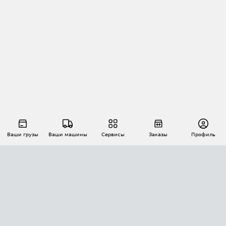
Ваши грузы
Ваши машины
Сервисы
Заказы
Профиль
АВТОМАТИЗАЦИЯ ПЕРЕВОЗОК
Площадки
Заказы
Торги
Тендеры
АТИ-Доки
GPS-мониторинг
АТИ Мессенджер
Цепочки грузов