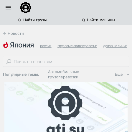
Найти грузы
Найти машины
← Новости
япония
россия
грузовые авиаперевозки
деловые линии
Автомобильные
Популярные темы:
Ещё
грузоперевозки
Региональная
логистика
ЭДО, ИТ в
логистике
Дороги,
инфраструктура