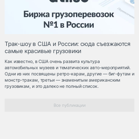
Логистика, грузы
Негабаритные и
опасные грузы
Безопасность и
страхование
Трак-шоу в США и России: сюда съезжаются
Таможня и ВЭД
самые красивые грузовики
Склады и
Как известно, в США очень развита культура
грузовые
автомобильных музеев и тематических авто-мероприятий.
терминалы
Одни из них посвящены ретро-карам, другие — биг-футам и
Коммерческий
монстр-тракам, третьи — знаменитым американским
транспорт
грузовикам, и это далеко не полный список.
Спецтехника
Все публикации
Автосервис,
запчасти, шины
Топливо, масла и
Дзен
автохимия