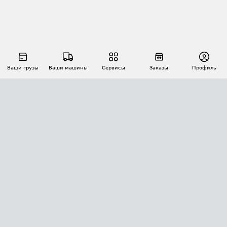
Ваши грузы
Ваши машины
Сервисы
Заказы
Профиль
АВТОМАТИЗАЦИЯ ПЕРЕВОЗОК
Площадки
Заказы
Торги
Тендеры
АТИ-Доки
GPS-мониторинг
АТИ Мессенджер
Цепочки грузов
API ATI.SU
ПОЛЕЗНОЕ
Расчет расстояний
БЕЗОПАСНОСТЬ
Академия ATI.SU