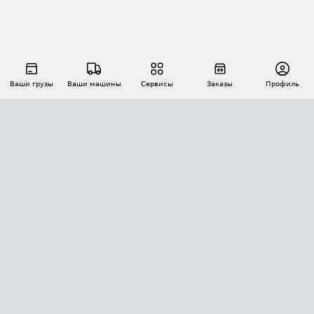
Ваши грузы
Ваши машины
Сервисы
Заказы
Профиль
АВТОМАТИЗАЦИЯ ПЕРЕВОЗОК
Площадки
Заказы
Торги
Тендеры
АТИ-Доки
GPS-мониторинг
АТИ Мессенджер
Цепочки грузов
API ATI.SU
ПОЛЕЗНОЕ
Расчет расстояний
БЕЗОПАСНОСТЬ
Академия ATI.SU
ATI.SU о безопасности
Звезды ATI.SU на вашем сайте