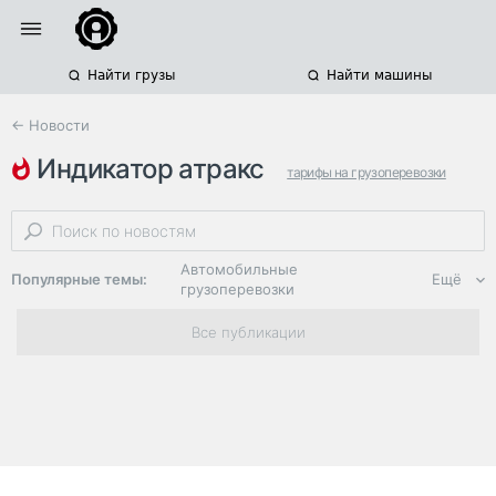
Найти грузы
Найти машины
← Новости
индикатор атракс
тарифы на грузоперевозки
автомобильные грузоперевозки
индекс ati.su
Автомобильные
Популярные темы:
Ещё
грузоперевозки
Региональная
Все публикации
логистика
ЭДО, ИТ в
логистике
Дороги,
инфраструктура