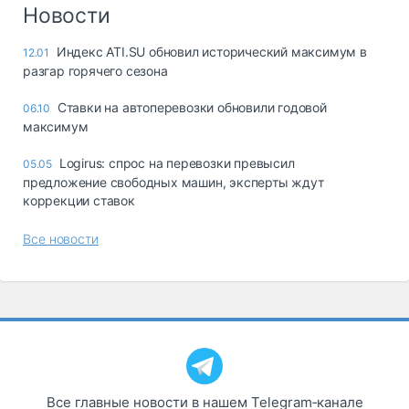
Логистика, грузы
Новости
Негабаритные и
Индекс ATI.SU обновил исторический максимум в
12.01
опасные грузы
разгар горячего сезона
Безопасность и
страхование
Ставки на автоперевозки обновили годовой
06.10
максимум
Таможня и ВЭД
Logirus: спрос на перевозки превысил
05.05
Склады и
предложение свободных машин, эксперты ждут
грузовые
коррекции ставок
терминалы
Коммерческий
Все новости
транспорт
Спецтехника
Автосервис,
запчасти, шины
Топливо, масла и
Дзен
автохимия
Все главные новости в нашем Telegram‑канале