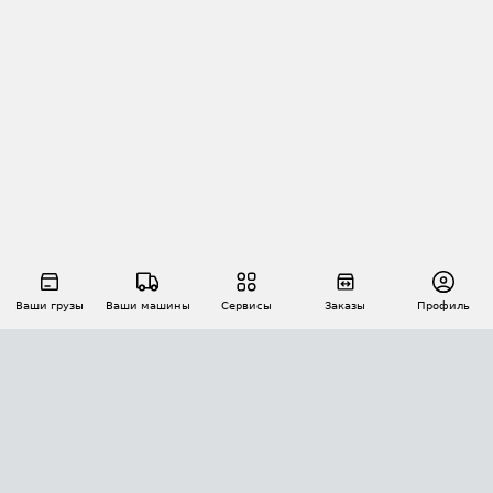
Ваши грузы
Ваши машины
Сервисы
Заказы
Профиль
АВТОМАТИЗАЦИЯ ПЕРЕВОЗОК
Площадки
Заказы
Торги
Тендеры
АТИ-Доки
GPS-мониторинг
АТИ Мессенджер
Цепочки грузов