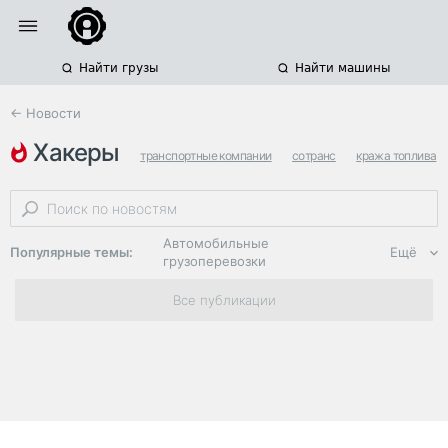
Найти грузы
Найти машины
← Новости
хакеры
транспортные компании
сотранс
кража топлива
Автомобильные
Популярные темы:
Ещё
грузоперевозки
Региональная
Все публикации
логистика
ЭДО, ИТ в
логистике
Дороги,
инфраструктура