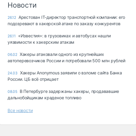
Логистика, грузы
Новости
Негабаритные и
Арестован IT-директор транспортной компании: его
26.12
опасные грузы
подозревают в хакерской атаке по заказу конкурентов
Безопасность и
страхование
«Известия»: в грузовиках и автобусах нашли
26.11
уязвимости к хакерским атакам
Таможня и ВЭД
Хакеры атаковали одного из крупнейших
06.02
Склады и
автоперевозчиков России и потребовали 500 млн рублей
грузовые
терминалы
Хакеры Anonymous заявили о взломе сайта Банка
24.03
Коммерческий
России. ЦБ всё отрицает
транспорт
В Петербурге задержаны хакеры, продававшие
08.05
Спецтехника
дальнобойщикам краденое топливо
Автосервис,
Все новости
запчасти, шины
Топливо, масла и
Дзен
автохимия