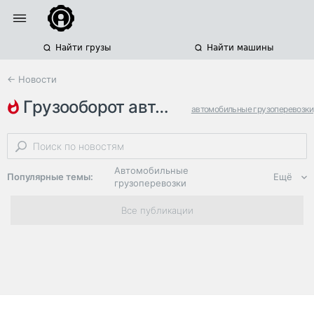
Найти грузы
Найти машины
← Новости
грузооборот автомобильного тр…
автомобильные грузоперевозки
объем грузоперевозок
статистика
Автомобильные
Популярные темы:
Ещё
грузоперевозки
Региональная
Все публикации
логистика
ЭДО, ИТ в
логистике
Дороги,
инфраструктура