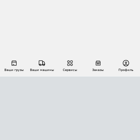
Ваши грузы
Ваши машины
Сервисы
Заказы
Профиль
АВТОМАТИЗАЦИЯ ПЕРЕВОЗОК
Площадки
Заказы
Торги
Тендеры
АТИ-Доки
GPS-мониторинг
АТИ Мессенджер
Цепочки грузов
API ATI.SU