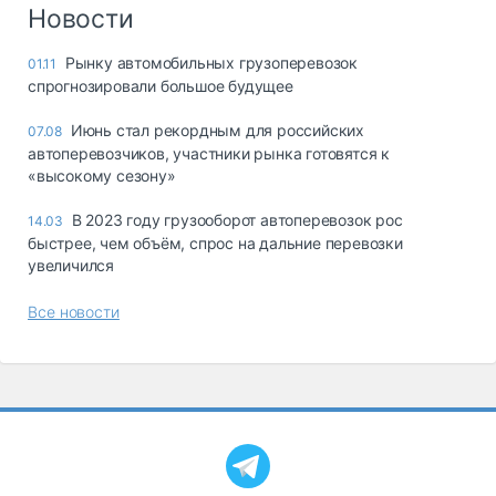
Логистика, грузы
Новости
Негабаритные и
Рынку автомобильных грузоперевозок
01.11
опасные грузы
спрогнозировали большое будущее
Безопасность и
страхование
Июнь стал рекордным для российских
07.08
автоперевозчиков, участники рынка готовятся к
Таможня и ВЭД
«высокому сезону»
Склады и
В 2023 году грузооборот автоперевозок рос
14.03
грузовые
быстрее, чем объём, спрос на дальние перевозки
терминалы
увеличился
Коммерческий
транспорт
Все новости
Спецтехника
Автосервис,
запчасти, шины
Топливо, масла и
Дзен
автохимия