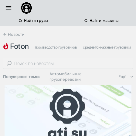
Найти грузы
Найти машины
← Новости
foton
производство грузовиков
среднетоннажные грузовики
газ валдай
Автомобильные
Популярные темы:
Ещё
грузоперевозки
Региональная
логистика
ЭДО, ИТ в
логистике
Дороги,
инфраструктура