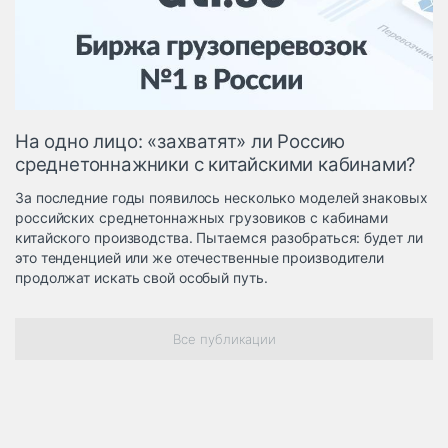
Логистика, грузы
Негабаритные и
опасные грузы
Безопасность и
страхование
На одно лицо: «захватят» ли Россию
Таможня и ВЭД
среднетоннажники с китайскими кабинами?
Склады и
За последние годы появилось несколько моделей знаковых
грузовые
российских среднетоннажных грузовиков с кабинами
терминалы
китайского производства. Пытаемся разобраться: будет ли
Коммерческий
это тенденцией или же отечественные производители
транспорт
продолжат искать свой особый путь.
Спецтехника
Все публикации
Автосервис,
запчасти, шины
Топливо, масла и
Дзен
автохимия