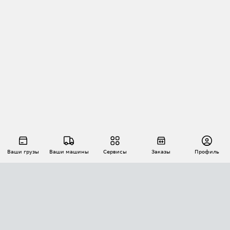
Ваши грузы
Ваши машины
Сервисы
Заказы
Профиль
АВТОМАТИЗАЦИЯ ПЕРЕВОЗОК
Площадки
Заказы
Торги
Тендеры
АТИ-Доки