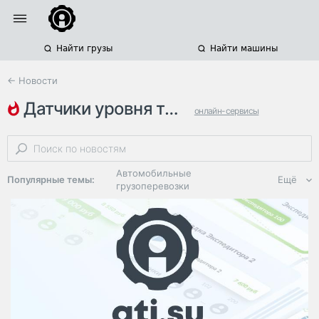
Найти грузы
Найти машины
← Новости
датчики уровня топлива
онлайн-сервисы
кража топлива
управление автопарками
Автомобильные
Популярные темы:
Ещё
грузоперевозки
Региональная
логистика
ЭДО, ИТ в
логистике
Дороги,
инфраструктура