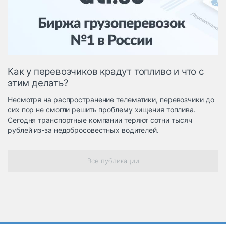
Логистика, грузы
Негабаритные и
опасные грузы
Безопасность и
страхование
Как у перевозчиков крадут топливо и что с
Таможня и ВЭД
этим делать?
Склады и
Несмотря на распространение телематики, перевозчики до
грузовые
сих пор не смогли решить проблему хищения топлива.
терминалы
Сегодня транспортные компании теряют сотни тысяч
Коммерческий
рублей из-за недобросовестных водителей.
транспорт
Спецтехника
Все публикации
Автосервис,
запчасти, шины
Топливо, масла и
Дзен
автохимия