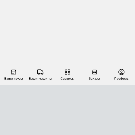
Ваши грузы
Ваши машины
Сервисы
Заказы
Профиль
АВТОМАТИЗАЦИЯ ПЕРЕВОЗОК
Площадки
Заказы
Торги
Тендеры
АТИ-Доки
GPS-мониторинг
АТИ Мессенджер
Цепочки грузов
API ATI.SU