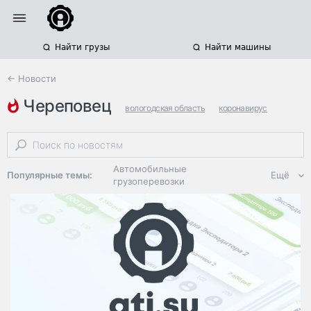
Найти грузы
Найти машины
← Новости
череповец
вологодская область
коронавирус
карантин
Автомобильные
Популярные темы:
Ещё
грузоперевозки
Региональная
логистика
ЭДО, ИТ в
логистике
Дороги,
инфраструктура