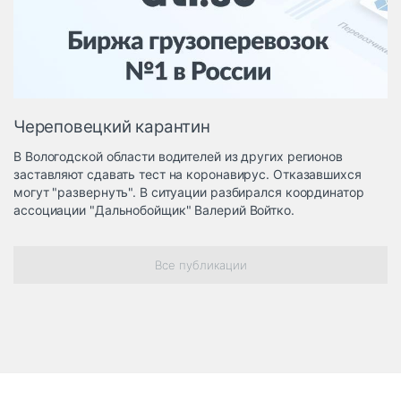
Логистика, грузы
Негабаритные и
опасные грузы
Безопасность и
страхование
Череповецкий карантин
Таможня и ВЭД
В Вологодской области водителей из других регионов
Склады и
заставляют сдавать тест на коронавирус. Отказавшихся
грузовые
могут "развернуть". В ситуации разбирался координатор
терминалы
ассоциации "Дальнобойщик" Валерий Войтко.
Коммерческий
транспорт
Все публикации
Спецтехника
Автосервис,
запчасти, шины
Топливо, масла и
Дзен
автохимия