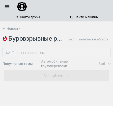
Найти грузы
Найти машины
← Новости
буровзрывные работы
м-5
челябинская область
ограничение движения
Автомобильные
Популярные темы:
Ещё
грузоперевозки
Региональная
Все публикации
логистика
ЭДО, ИТ в
логистике
Дороги,
инфраструктура