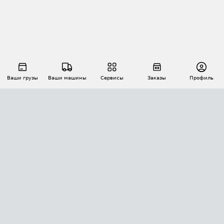
Ваши грузы
Ваши машины
Сервисы
Заказы
Профиль
АВТОМАТИЗАЦИЯ ПЕРЕВОЗОК
Площадки
Заказы
Торги
Тендеры
АТИ-Доки
GPS-мониторинг
АТИ Мессенджер
Цепочки грузов
API ATI.SU
ПОЛЕЗНОЕ
Расчет расстояний
БЕЗОПАСНОСТЬ