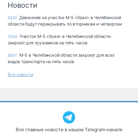
Логистика, грузы
Новости
Негабаритные и
Движение на участке М-5 «Урал» в Челябинской
02.10
опасные грузы
области будут перекрывать по вторникам и четвергам
Безопасность и
страхование
Участок М-5 «Урал» в Челябинской области
15.04
закроют для грузовиков на пять часов
Таможня и ВЭД
М-5 в Челябинской области закроют для всех
29.01
Склады и
видов транспорта на пять часов
грузовые
терминалы
Все новости
Коммерческий
транспорт
Спецтехника
Автосервис,
запчасти, шины
Топливо, масла и
Дзен
автохимия
Все главные новости в нашем Telegram‑канале