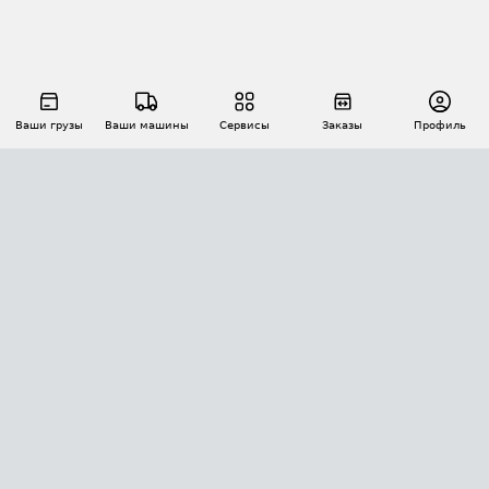
Ваши грузы
Ваши машины
Сервисы
Заказы
Профиль
АВТОМАТИЗАЦИЯ ПЕРЕВОЗОК
Площадки
Заказы
Торги
Тендеры
АТИ-Доки
GPS-мониторинг
АТИ Мессенджер
Цепочки грузов
API ATI.SU
ПОЛЕЗНОЕ
Расчет расстояний
БЕЗОПАСНОСТЬ
Академия ATI.SU
ATI.SU о безопасности
Звезды ATI.SU на вашем сайте
КОНТАКТЫ И ТАРИФЫ