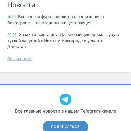
Логистика, грузы
Новости
Негабаритные и
Брошенная фура парализовала движение в
10.10
опасные грузы
Волгограде — её владельца ищет полиция
Безопасность и
страхование
Запах на всю улицу. Дальнобойщик бросил фуру с
20.05
тухлой капустой в Нижнем Новгороде и уехал в
Таможня и ВЭД
Дагестан
Склады и
Все новости
грузовые
терминалы
Коммерческий
транспорт
Спецтехника
Автосервис,
запчасти, шины
Все главные новости в нашем Telegram‑канале
Топливо, масла и
Дзен
автохимия
ПОДПИСАТЬСЯ