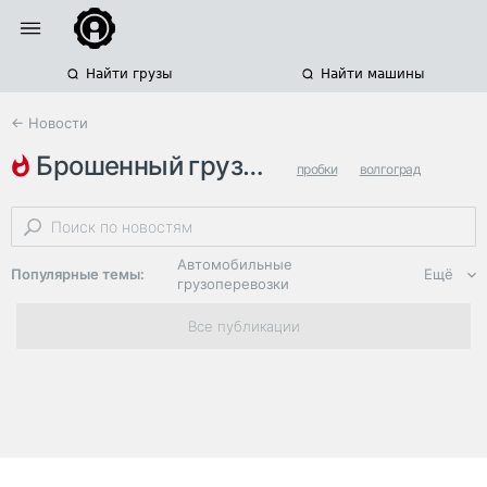
Найти грузы
Найти машины
← Новости
брошенный грузовик
пробки
волгоград
волгоградская область
Автомобильные
Популярные темы:
Ещё
грузоперевозки
Региональная
Все публикации
логистика
ЭДО, ИТ в
логистике
Дороги,
инфраструктура