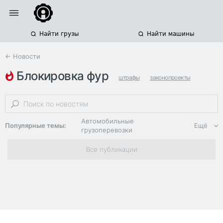
Найти грузы
Найти машины
← Новости
блокировка фур
штрафы
законопроекты
ространснадзор
Автомобильные
Популярные темы:
Ещё
грузоперевозки
Региональная
Все публикации
логистика
ЭДО, ИТ в
логистике
Дороги,
инфраструктура