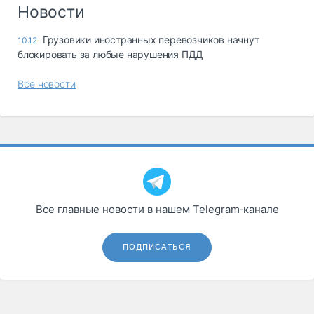
Логистика, грузы
Новости
Негабаритные и
Грузовики иностранных перевозчиков начнут
10.12
опасные грузы
блокировать за любые нарушения ПДД
Безопасность и
страхование
Все новости
Таможня и ВЭД
Склады и
грузовые
терминалы
Коммерческий
транспорт
Все главные новости в нашем Telegram‑канале
Спецтехника
Автосервис,
ПОДПИСАТЬСЯ
запчасти, шины
Топливо, масла и
Дзен
автохимия