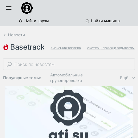
Найти грузы
Найти машины
← Новости
basetrack
экономия топлива
системы помощи водителям
транспортные компании
Автомобильные
Популярные темы:
Ещё
грузоперевозки
Региональная
логистика
ЭДО, ИТ в
логистике
Дороги,
инфраструктура