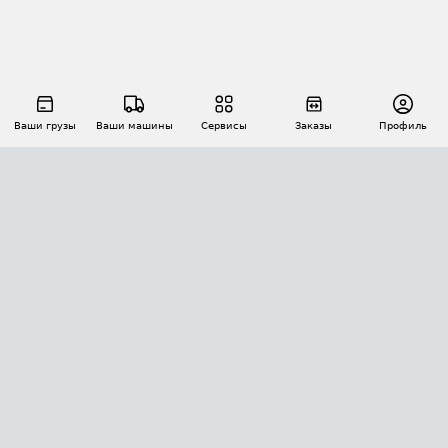
Ваши грузы
Ваши машины
Сервисы
Заказы
Профиль
АВТОМАТИЗАЦИЯ ПЕРЕВОЗОК
Площадки
Заказы
Торги
Тендеры
АТИ-Доки
GPS-мониторинг
АТИ Мессенджер
Цепочки грузов
API ATI.SU
ПОЛЕЗНОЕ
Расчет расстояний
БЕЗОПАСНОСТЬ
Академия ATI.SU
ATI.SU о безопасности