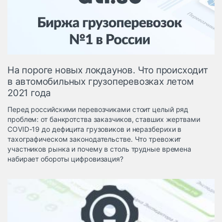
Логистика, грузы
Негабаритные и
опасные грузы
Безопасность и
страхование
На пороге новых локдаунов. Что происходит
Таможня и ВЭД
в автомобильных грузоперевозках летом
2021 года
Склады и
грузовые
Перед российскими перевозчиками стоит целый ряд
терминалы
проблем: от банкротства заказчиков, ставших жертвами
Коммерческий
COVID-19 до дефицита грузовиков и неразберихи в
транспорт
тахографическом законодательстве. Что тревожит
участников рынка и почему в столь трудные времена
Спецтехника
набирает обороты цифровизация?
Автосервис,
запчасти, шины
Топливо, масла и
Дзен
автохимия