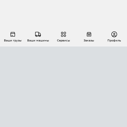
Ваши грузы
Ваши машины
Сервисы
Заказы
Профиль
АВТОМАТИЗАЦИЯ ПЕРЕВОЗОК
Площадки
Заказы
Торги
Тендеры
АТИ-Доки
GPS-мониторинг
АТИ Мессенджер
Цепочки грузов
API ATI.SU
ПОЛЕЗНОЕ
Расчет расстояний
БЕЗОПАСНОСТЬ
Академия ATI.SU