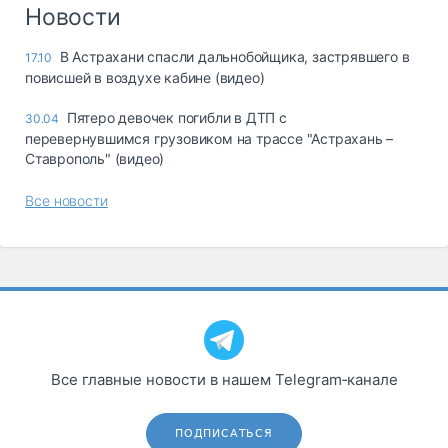
Логистика, грузы
Новости
Негабаритные и
В Астрахани спасли дальнобойщика, застрявшего в
17.10
опасные грузы
повисшей в воздухе кабине (видео)
Безопасность и
страхование
Пятеро девочек погибли в ДТП с
30.04
перевернувшимся грузовиком на трассе "Астрахань –
Таможня и ВЭД
Ставрополь" (видео)
Склады и
Все новости
грузовые
терминалы
Коммерческий
транспорт
Спецтехника
Автосервис,
запчасти, шины
Все главные новости в нашем Telegram‑канале
Топливо, масла и
Дзен
автохимия
ПОДПИСАТЬСЯ