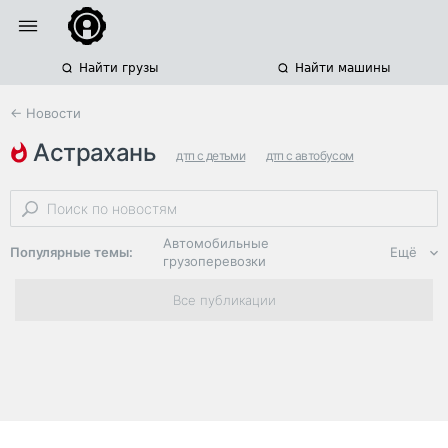
Найти грузы
Найти машины
← Новости
астрахань
дтп с детьми
дтп с автобусом
дтп с погибшими
Автомобильные
Популярные темы:
Ещё
грузоперевозки
Региональная
Все публикации
логистика
ЭДО, ИТ в
логистике
Дороги,
инфраструктура