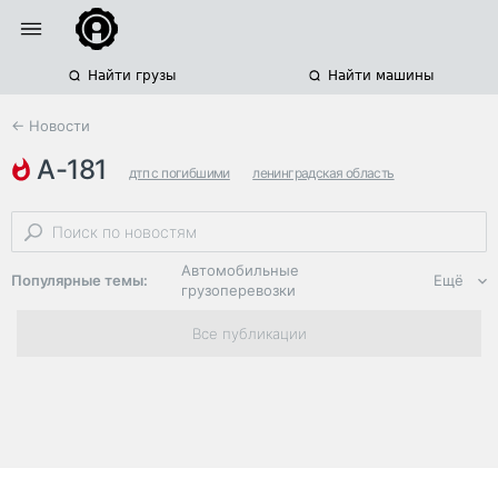
Найти грузы
Найти машины
← Новости
а-181
дтп с погибшими
ленинградская область
дтп с несколькими грузовиками
Автомобильные
Популярные темы:
Ещё
грузоперевозки
Региональная
Все публикации
логистика
ЭДО, ИТ в
логистике
Дороги,
инфраструктура