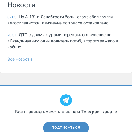
Логистика, грузы
Новости
Негабаритные и
На А-181 в Ленобласти большегруз сбил группу
07.09
опасные грузы
велосипедисток, движение по трассе остановлено
Безопасность и
страхование
ДТП с двумя фурами перекрыло движение по
20.01
«Скандинавии»: один водитель погиб, второго зажало в
Таможня и ВЭД
кабине
Склады и
Все новости
грузовые
терминалы
Коммерческий
транспорт
Спецтехника
Автосервис,
запчасти, шины
Все главные новости в нашем Telegram‑канале
Топливо, масла и
Дзен
автохимия
ПОДПИСАТЬСЯ