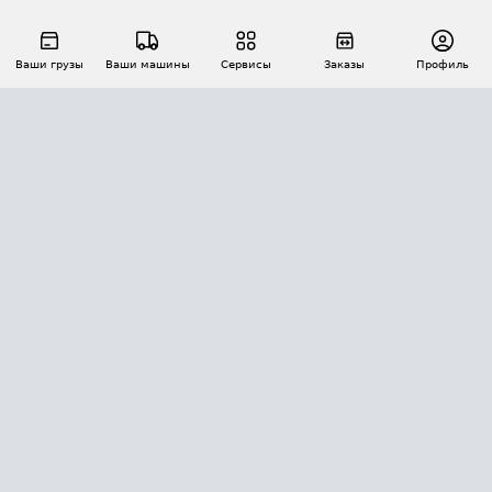
Ваши грузы
Ваши машины
Сервисы
Заказы
Профиль
АВТОМАТИЗАЦИЯ ПЕРЕВОЗОК
Площадки
Заказы
Торги
Тендеры
АТИ-Доки
GPS-мониторинг
АТИ Мессенджер
Цепочки грузов
API ATI.SU
ПОЛЕЗНОЕ
Расчет расстояний
БЕЗОПАСНОСТЬ
Академия ATI.SU
ATI.SU о безопасности
Звезды ATI.SU на вашем сайте
КОНТАКТЫ И ТАРИФЫ
Памятка по проверке контрагентов
Индекс ATI.SU FTL РФ
О системе ATI.SU
Светофор+
Средние ставки
ИНФОРМАЦИЯ