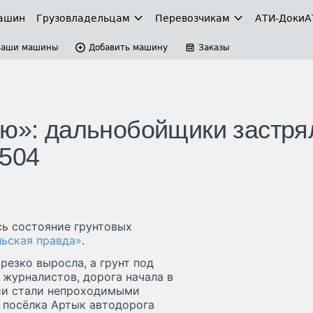
ашин
Грузовладельцам
Перевозчикам
АТИ-Доки
А
Ваши машины
Добавить машину
Заказы
лю»: дальнобойщики застря
-504
сь состояние грунтовых
ьская правда»
.
 резко выросла, а грунт под
 журналистов, дорога начала в
тии стали непроходимыми
у посёлка Артык автодорога