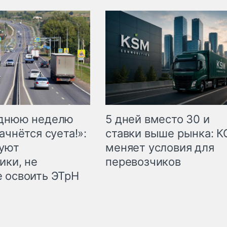
еднюю неделю
5 дней вместо 30 и
ачнётся суета!»:
ставки выше рынка: 
куют
меняет условия для
ики, не
перевозчиков
 освоить ЭТрН