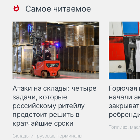
Самое читаемое
Горючая 
Атаки на склады: четыре
начали а
задачи, которые
закрыват
российскому ритейлу
ребренд
предстоит решить в
кратчайшие сроки
Топливо, мас
Склады и грузовые терминалы