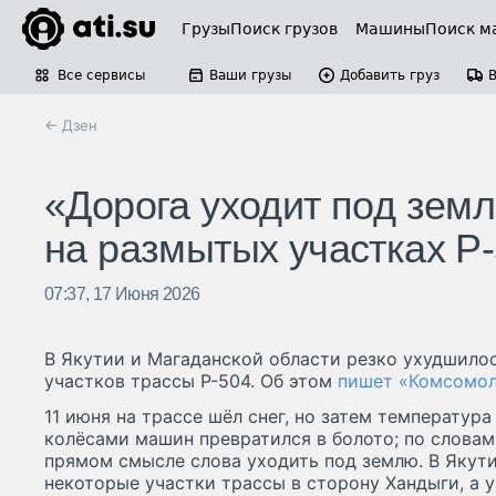
Грузы
Поиск грузов
Машины
Поиск м
Все сервисы
Ваши грузы
Добавить груз
← Дзен
«Дорога уходит под зем
на размытых участках Р
07:37, 17 Июня 2026
В Якутии и Магаданской области резко ухудшило
участков трассы Р-504. Об этом
пишет «Комсомол
11 июня на трассе шёл снег, но затем температура
колёсами машин превратился в болото; по словам
прямом смысле слова уходить под землю. В Яку
некоторые участки трассы в сторону Хандыги, а 