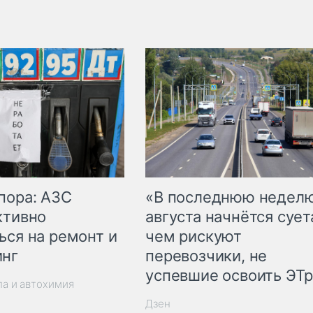
пора: АЗС
«В последнюю недел
ктивно
августа начнётся суета
ься на ремонт и
чем рискуют
инг
перевозчики, не
успевшие освоить ЭТ
ла и автохимия
Дзен