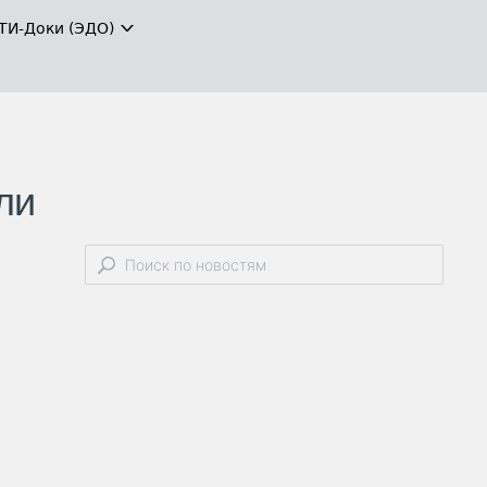
ТИ-Доки (ЭДО)
ли