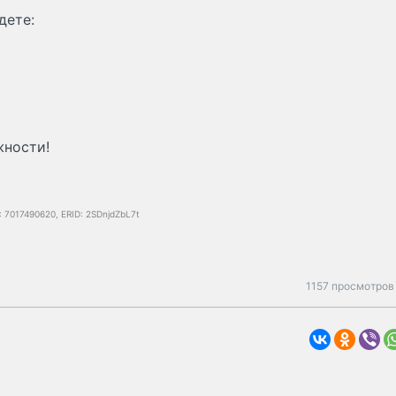
дете:
жности!
7017490620, ERID: 2SDnjdZbL7t
1157 просмотров