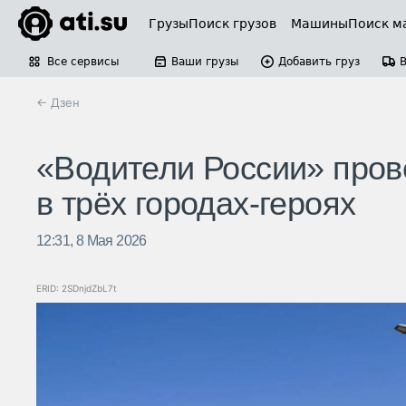
Грузы
Поиск грузов
Машины
Поиск м
Все сервисы
Ваши грузы
Добавить груз
← Дзен
«Водители России» про
в трёх городах-героях
12:31, 8 Мая 2026
ERID: 2SDnjdZbL7t