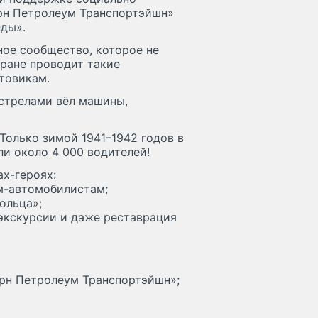
рн Петролеум Транспортэйшн»
ды».
ое сообщество, которое не
тране проводит такие
товикам.
бстрелами вёл машины,
Только зимой 1941–1942 годов в
и около 4 000 водителей!
ах-героях:
м-автомобилистам;
ольца»;
 экскурсии и даже реставрация
рн Петролеум Транспортэйшн»;