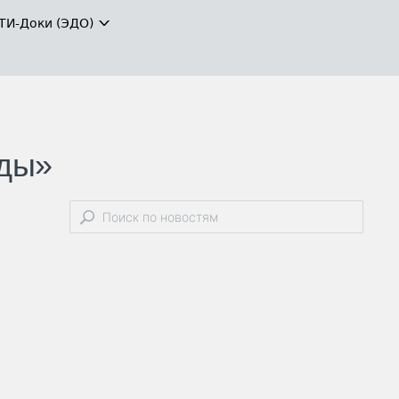
ТИ-Доки (ЭДО)
еды»