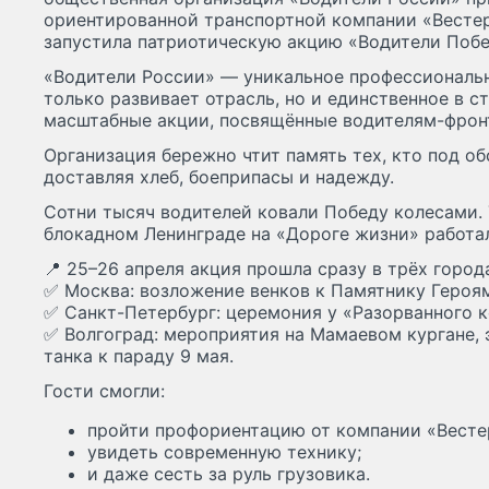
ориентированной транспортной компании «Весте
запустила патриотическую акцию «Водители Побе
«Водители России» — уникальное профессиональн
только развивает отрасль, но и единственное в с
масштабные акции, посвящённые водителям-фрон
Организация бережно чтит память тех, кто под о
доставляя хлеб, боеприпасы и надежду.
Сотни тысяч водителей ковали Победу колесами. 
блокадном Ленинграде на «Дороге жизни» работал
📍 25–26 апреля акция прошла сразу в трёх город
✅ Москва: возложение венков к Памятнику Героя
✅ Санкт-Петербург: церемония у «Разорванного к
✅ Волгоград: мероприятия на Мамаевом кургане,
танка к параду 9 мая.
Гости смогли:
пройти профориентацию от компании «Весте
увидеть современную технику;
и даже сесть за руль грузовика.