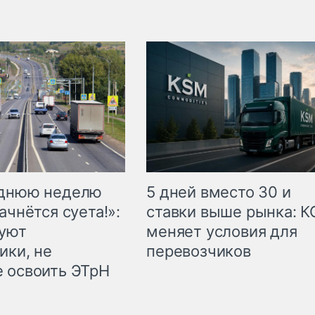
еднюю неделю
5 дней вместо 30 и
ачнётся суета!»:
ставки выше рынка: 
куют
меняет условия для
ики, не
перевозчиков
 освоить ЭТрН