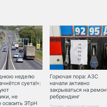
Горючая пора: АЗС
еднюю неделю
начали активно
ачнётся суета!»:
закрываться на ремон
куют
ребрендинг
ики, не
 освоить ЭТрН
Топливо, масла и автохимия