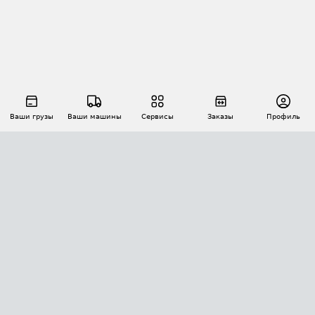
Ваши грузы
Ваши машины
Сервисы
Заказы
Профиль
АВТОМАТИЗАЦИЯ ПЕРЕВОЗОК
Площадки
Заказы
Торги
Тендеры
АТИ-Доки
GPS-мониторинг
АТИ Мессенджер
Цепочки грузов
API ATI.SU
ПОЛЕЗНОЕ
Расчет расстояний