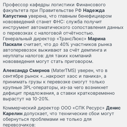
Профессор кафедры логистики Финансового
факультета при Правительстве РФ
Надежда
Капустина
уверена, что главным бенефициаром
нововведений станет ФНС: служба получит
инструмент автоматического сопоставления данных
о перевозках с налоговой отчётностью.
Генеральный директор «ТрансЛюкс»
Марина
Паскали
считает, что до 40% участников рынка
автоперевозок выживают за счёт демпинга и
неуплаты налогов: для таких компаний
нововведения могут стать приговором.
Александр Смирнов
(MaterTMS) уверен, что в
сентябре рынок «...накроют хаос и паника», а
принимать грузы к перевозке смогут только
крупные 3PL-операторы, из-за чего возникнет
дефицит предложения, а ставки кратковременно
вырастут на 10-20%.
Коммерческий директор ООО «СПК Ресурс»
Денис
Карелин
допускает, что технические сбои могут
обернуться проблемами не только для
перевозчиков: