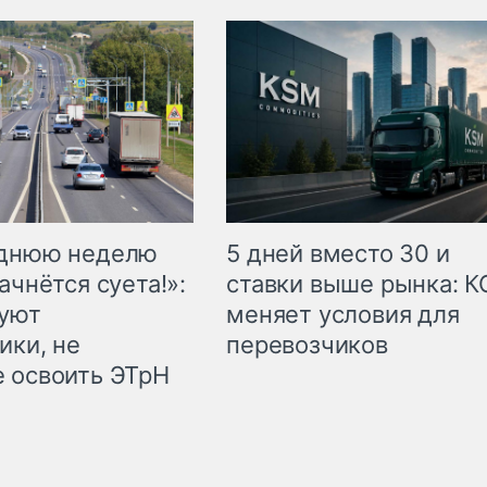
еднюю неделю
5 дней вместо 30 и
ачнётся суета!»:
ставки выше рынка: 
куют
меняет условия для
ики, не
перевозчиков
 освоить ЭТрН