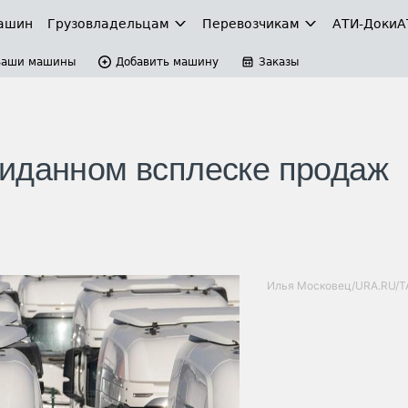
ашин
Грузовладельцам
Перевозчикам
АТИ-Доки
А
Ваши машины
Добавить машину
Заказы
иданном всплеске продаж
Илья Московец/URA.RU/