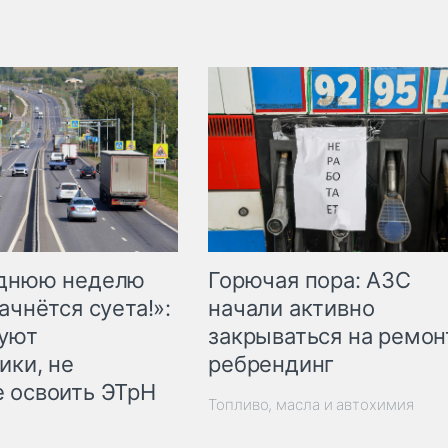
Горючая пора: АЗС
еднюю неделю
начали активно
ачнётся суета!»:
закрываться на ремон
куют
ребрендинг
ики, не
 освоить ЭТрН
Топливо, масла и автохимия