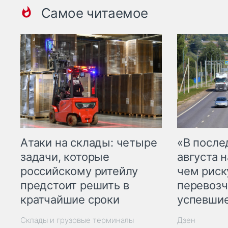
Самое читаемое
Атаки на склады: четыре
«В посл
задачи, которые
августа н
российскому ритейлу
чем рис
предстоит решить в
перевозч
кратчайшие сроки
успевшие
Склады и грузовые терминалы
Дзен