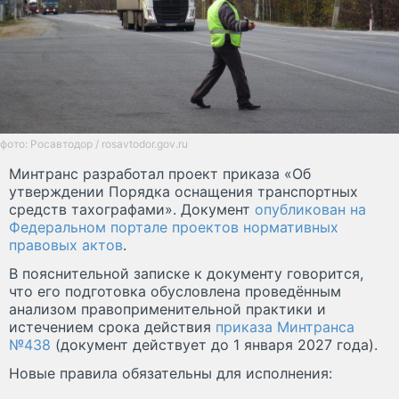
фото: Росавтодор / rosavtodor.gov.ru
Минтранс разработал проект приказа «Об
утверждении Порядка оснащения транспортных
средств тахографами». Документ
опубликован на
Федеральном портале проектов нормативных
правовых актов
.
В пояснительной записке к документу говорится,
что его подготовка обусловлена проведённым
анализом правоприменительной практики и
истечением срока действия
приказа Минтранса
№438
(документ действует до 1 января 2027 года).
Новые правила обязательны для исполнения: