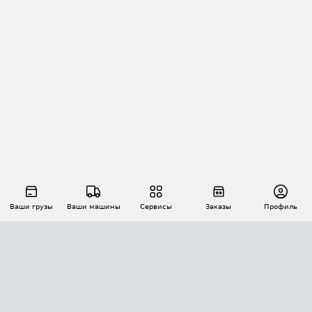
Ваши грузы
Ваши машины
Сервисы
Заказы
Профиль
АВТОМАТИЗАЦИЯ ПЕРЕВОЗОК
Площадки
Заказы
Торги
Тендеры
АТИ-Доки