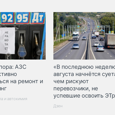
пора: АЗС
«В последнюю недел
ктивно
августа начнётся суета
ься на ремонт и
чем рискуют
инг
перевозчики, не
успевшие освоить ЭТ
ла и автохимия
Дзен