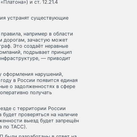
«Платона») и ст. 12.21.4
ния устранят существующие
правила, например в области
ым дорогам, зачастую может
траф. Это создаёт неравные
омпаний, подрывает принцип
инфраструктуре, — приводит
у оформления нарушений,
году в России появится единая
ные о задолженностях в сфере
оперативно получать
ыезде с территории России
 будет проверяться на наличие
женности выезд будет запрещён
а по ТАСС).
П были разработаны в ответ на