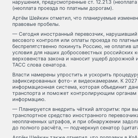
нарушения, предусмотренные ст. 12.21.3 (неоплата 
(неоплата проезда по платным дорогам).
Артём Шейкин отметил, что планируемые измене
правовые пробелы.
— Сегодня иностранный перевозчик, нарушивший 
весового контроля или оплаты проезда по платн
беспрепятственно покинуть Россию, не оплатив ш
условия для наших добросовестных российских к
верховенства закона и наносит ущерб дорожной 
ТАСС слова сенатора.
Власти намерены упростить и ускорить процедур
зафиксированных фото- и видеокамерами. К 2027 
информационная система, которая объединит дан
транспорта и поможет контролирующим органам 
информацию.
— Планируется внедрить чёткий алгоритм: при в
транспортное средство иностранного перевозчика
неоплаченных штрафов, и при обнаружении задол
до полного расчёта, — подчеркнул сенатор (цитат
Артём Шейкин также отметил, что поправки в КоА