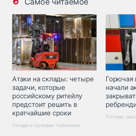
Самое читаемое
Горючая 
Атаки на склады: четыре
начали а
задачи, которые
закрыват
российскому ритейлу
ребренд
предстоит решить в
кратчайшие сроки
Топливо, мас
Склады и грузовые терминалы