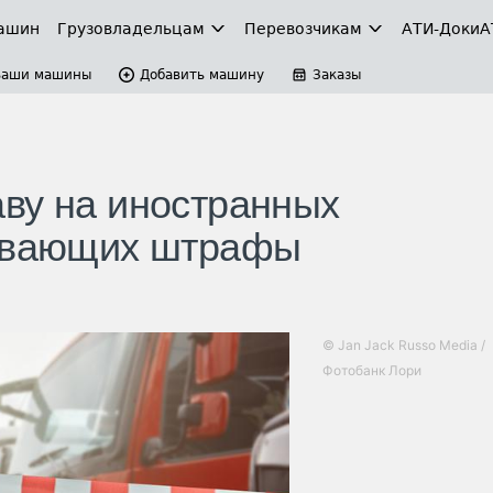
ашин
Грузовладельцам
Перевозчикам
АТИ-Доки
А
Ваши машины
Добавить машину
Заказы
ву на иностранных
чивающих штрафы
© Jan Jack Russo Media /
Фотобанк Лори