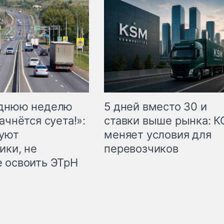
еднюю неделю
5 дней вместо 30 и
ачнётся суета!»:
ставки выше рынка: 
куют
меняет условия для
ики, не
перевозчиков
 освоить ЭТрН