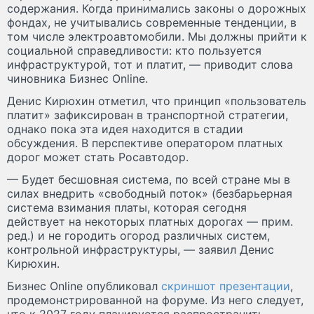
содержания. Когда принимались законы о дорожных
фондах, не учитывались современные тенденции, в
том числе электроавтомобили. Мы должны прийти к
социальной справедливости: кто пользуется
инфраструктурой, тот и платит, — приводит слова
чиновника Бизнес Online.
Денис Кирюхин отметил, что принцип «пользователь
платит» зафиксирован в транспортной стратегии,
однако пока эта идея находится в стадии
обсуждения. В перспективе оператором платных
дорог может стать Росавтодор.
— Будет бесшовная система, по всей стране мы в
силах внедрить «свободный поток» (безбарьерная
система взимания платы, которая сегодня
действует на некоторых платных дорогах — прим.
ред.) и не городить огород различных систем,
контрольной инфраструктуры, — заявил Денис
Кирюхин.
Бизнес Online опубликовал
скриншот презентации
,
продемонстрированной на форуме. Из него следует,
что к 2027 году планируется распространить