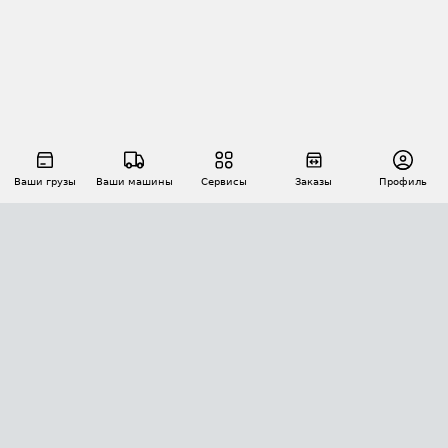
Ваши грузы
Ваши машины
Сервисы
Заказы
Профиль
АВТОМАТИЗАЦИЯ ПЕРЕВОЗОК
Площадки
Заказы
Торги
Тендеры
АТИ-Доки
GPS-мониторинг
АТИ Мессенджер
Цепочки грузов
API ATI.SU
ПОЛЕЗНОЕ