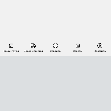
Ваши грузы
Ваши машины
Сервисы
Заказы
Профиль
АВТОМАТИЗАЦИЯ ПЕРЕВОЗОК
Площадки
Заказы
Торги
Тендеры
АТИ-Доки
GPS-мониторинг
АТИ Мессенджер
Цепочки грузов
API ATI.SU
ПОЛЕЗНОЕ