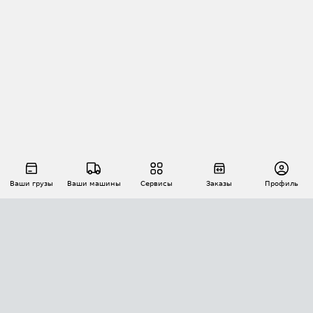
Ваши грузы
Ваши машины
Сервисы
Заказы
Профиль
АВТОМАТИЗАЦИЯ ПЕРЕВОЗОК
Площадки
Заказы
Торги
Тендеры
АТИ-Доки
GPS-мониторинг
АТИ Мессенджер
Цепочки грузов