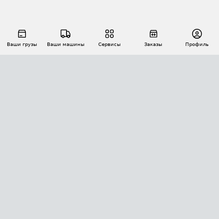
Ваши грузы
Ваши машины
Сервисы
Заказы
Профиль
АВТОМАТИЗАЦИЯ ПЕРЕВОЗОК
Площадки
Заказы
Торги
Тендеры
АТИ-Доки
GPS-мониторинг
АТИ Мессенджер
Цепочки грузов
API ATI.SU
ПОЛЕЗНОЕ
Расчет расстояний
БЕЗОПАСНОСТЬ
Академия ATI.SU
ATI.SU о безопасности
Звезды ATI.SU на вашем сайте
КОНТАКТЫ И ТАРИФЫ
Памятка по проверке контрагентов
Индекс ATI.SU FTL РФ