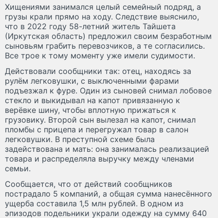
Хищениями занимался целый семейный подряд, а
грузы крали прямо на ходу. Следствие выяснило,
что в 2022 году 58-летний житель Тайшета
(Иркутская область) предложил своим безработным
сыновьям грабить перевозчиков, а те согласились.
Все трое к тому моменту уже имели судимости.
Действовали сообщники так: отец, находясь за
рулём легковушки, с выключенными фарами
подъезжал к фуре. Один из сыновей снимал лобовое
стекло и выкидывал на капот привязанную к
верёвке шину, чтобы вплотную прижаться к
грузовику. Второй сын вылезал на капот, снимал
пломбы с прицепа и перегружал товар в салон
легковушки. В преступной схеме была
задействована и мать: она занималась реализацией
товара и распределяла выручку между членами
семьи.
Сообщается, что от действий сообщников
пострадало 5 компаний, а общая сумма нанесённого
ущерба составила 1,5 млн рублей. В одном из
эпизодов подельники украли одежду на сумму 640