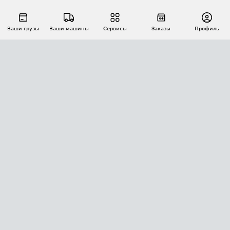
Ваши грузы
Ваши машины
Сервисы
Заказы
Профиль
АВТОМАТИЗАЦИЯ ПЕРЕВОЗОК
Площадки
Заказы
Торги
Тендеры
АТИ-Доки
GPS-мониторинг
АТИ Мессенджер
Цепочки грузов
API ATI.SU
ПОЛЕЗНОЕ
Расчет расстояний
БЕЗОПАСНОСТЬ
Академия ATI.SU
ATI.SU о безопасности
Звезды ATI.SU на вашем сайте
КОНТАКТЫ И ТАРИФЫ
Памятка по проверке контрагентов
Индекс ATI.SU FTL РФ
О системе ATI.SU
Светофор+
Средние ставки
ИНФОРМАЦИЯ
Контактная информация