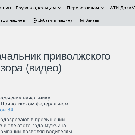
ашин
Грузовладельцам
Перевозчикам
АТИ-Доки
А
Ваши машины
Добавить машину
Заказы
ачальник приволжского
зора (видео)
есечения начальнику
в Приволжском федеральном
он 64
.
 подозревают в превышении
в июле этого года мужчина
компаний позволял водителям