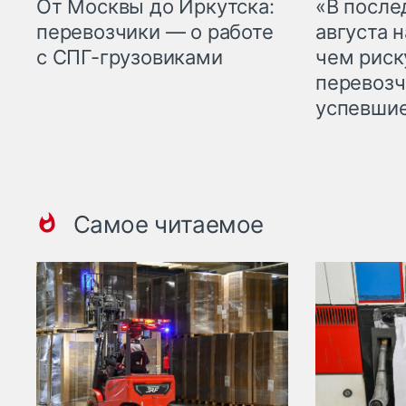
От Москвы до Иркутска:
«В посл
перевозчики — о работе
августа н
с СПГ-грузовиками
чем рис
перевозч
успевшие
Самое читаемое