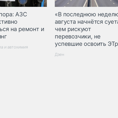
пора: АЗС
«В последнюю недел
ктивно
августа начнётся суета
ься на ремонт и
чем рискуют
инг
перевозчики, не
успевшие освоить ЭТ
ла и автохимия
Дзен