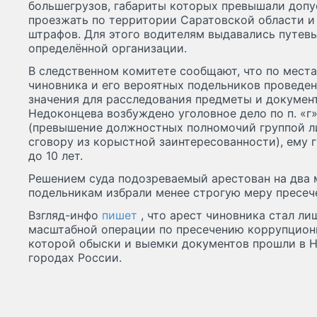
большегрузов, габариты которых превышали допу
проезжать по территории Саратовской области и
штрафов. Для этого водителям выдавались путев
определённой организации.
В следственном комитете сообщают, что по мест
чиновника и его вероятных подельников проведе
значения для расследования предметы и докумен
Недоконцева возбуждено уголовное дело по п. «г» 
(превышение должностных полномочий группой л
сговору из корыстной заинтересованности), ему
до 10 лет.
Решением суда подозреваемый арестован на два 
подельникам избрали менее строгую меру пресе
Взгляд-инфо
пишет
, что арест чиновника стал л
масштабной операции по пресечению коррупционн
которой обыски и выемки документов прошли в 
городах России.