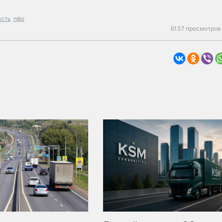
асть
пфо
6137 просмотров 