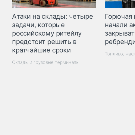
Горючая 
Атаки на склады: четыре
начали а
задачи, которые
закрыват
российскому ритейлу
ребренд
предстоит решить в
кратчайшие сроки
Топливо, мас
Склады и грузовые терминалы