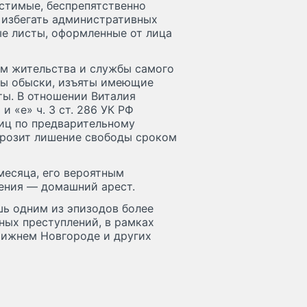
стимые, беспрепятственно
 избегать административных
ые листы, оформленные от лица
ам жительства и службы самого
ны обыски, изъяты имеющие
ты. В отношении Виталия
и «е» ч. 3 ст. 286 УК РФ
иц по предварительному
 грозит лишение свободы сроком
месяца, его вероятным
чения — домашний арест.
ишь одним из эпизодов более
ых преступлений, в рамках
Нижнем Новгороде и других