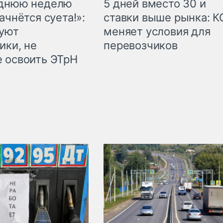
еднюю неделю
5 дней вместо 30 и
ачнётся суета!»:
ставки выше рынка: 
куют
меняет условия для
ики, не
перевозчиков
 освоить ЭТрН