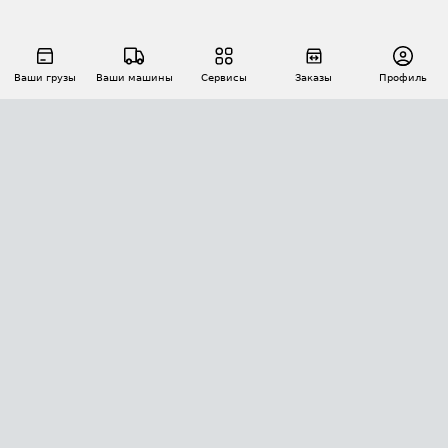
Ваши грузы
Ваши машины
Сервисы
Заказы
Профиль
АВТОМАТИЗАЦИЯ ПЕРЕВОЗОК
Площадки
Заказы
Торги
Тендеры
АТИ-Доки
GPS-мониторинг
АТИ Мессенджер
Цепочки грузов
API ATI.SU
ПОЛЕЗНОЕ
Расчет расстояний
БЕЗОПАСНОСТЬ
Академия ATI.SU
ATI.SU о безопасности
Звезды ATI.SU на вашем сайте
КОНТАКТЫ И ТАРИФЫ
Памятка по проверке контрагентов
Индекс ATI.SU FTL РФ
О системе ATI.SU