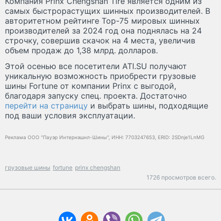
Компания Prinx Chengshan Tire является одним из
самых быстрорастущих шинных производителей. В
авторитетном рейтинге Тор-75 мировых шинных
производителей за 2024 год она поднялась на 24
строчку, совершив скачок на 4 места, увеличив
объем продаж до 1,38 млрд. долларов.
Этой осенью все посетители ATI.SU получают
уникальную возможность приобрести грузовые
шины Fortune от компании Prinx с выгодой,
благодаря запуску спец. проекта. Достаточно
перейти на страницу
и выбрать шины, подходящие
под ваши условия эксплуатации.
Реклама ООО "Пауэр Интернэшнл-Шины", ИНН: 7703247653, ERID: 2SDnje1LnMG
грузовые шины
fortune
prinx chengshan
1726 просмотров всего.