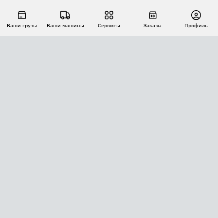
Ваши грузы
Ваши машины
Сервисы
Заказы
Профиль
АВТОМАТИЗАЦИЯ ПЕРЕВОЗОК
Площадки
Заказы
Торги
Тендеры
АТИ-Доки
GPS-мониторинг
АТИ Мессенджер
Цепочки грузов
API ATI.SU
ПОЛЕЗНОЕ
Расчет расстояний
БЕЗОПАСНОСТЬ
Академия ATI.SU
ATI.SU о безопасности
Звезды ATI.SU на вашем сайте
КОНТАКТЫ И ТАРИФЫ
Памятка по проверке контрагентов
Индекс ATI.SU FTL РФ
О системе ATI.SU
Светофор+
Средние ставки
ИНФОРМАЦИЯ
Контактная информация