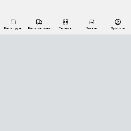
Ваши грузы
Ваши машины
Сервисы
Заказы
Профиль
АВТОМАТИЗАЦИЯ ПЕРЕВОЗОК
Площадки
Заказы
Торги
Тендеры
АТИ-Доки
GPS-мониторинг
АТИ Мессенджер
Цепочки грузов
API ATI.SU
ПОЛЕЗНОЕ
Расчет расстояний
БЕЗОПАСНОСТЬ
Академия ATI.SU
ATI.SU о безопасности
Звезды ATI.SU на вашем сайте
КОНТАКТЫ И ТАРИФЫ
Памятка по проверке контрагентов
Индекс ATI.SU FTL РФ