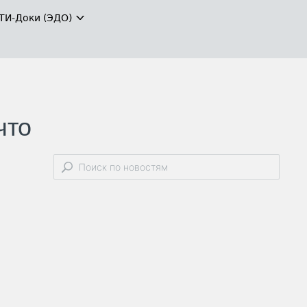
ТИ-Доки (ЭДО)
что