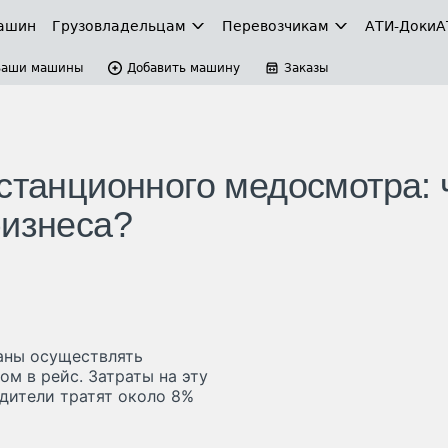
ашин
Грузовладельцам
Перевозчикам
АТИ-Доки
А
Ваши машины
Добавить машину
Заказы
станционного медосмотра: 
бизнеса?
аны осуществлять
м в рейс. Затраты на эту
дители тратят около 8%