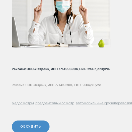
Реклама: ООО «Тетрон», ИНН 7714996904, ERID: 2SDnjdrDyWa
Реклама ООО «Тетрон», ИНН 7714996904, ERID: 2SDnjdrDyWa
медосмотры
предрейсовый осмотр
автомобильные грузоперевозки
ОБСУДИТЬ