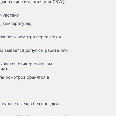
щью логина и пароля или СКУД-
очувствии.
а, температуры,
еозапись осмотра передаются
ых выдается допуск к работе или
тывается стикер с итогом
ист.
ты осмотров хранятся в
 пункте выезда без поездки в