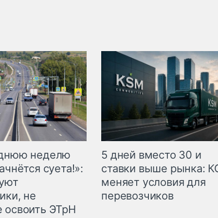
еднюю неделю
5 дней вместо 30 и
ачнётся суета!»:
ставки выше рынка: 
куют
меняет условия для
ики, не
перевозчиков
 освоить ЭТрН